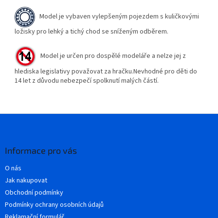
Model je vybaven vylepšeným pojezdem s kuličkovými
ložisky pro lehký a tichý chod se sníženým odběrem.
Model je určen pro dospělé modeláře a nelze jej z
hlediska legislativy považovat za hračku.Nevhodné pro děti do
14 let z důvodu nebezpečí spolknutí malých částí.
Z
á
p
a
Informace pro vás
t
O nás
í
Jak nakupovat
Obchodní podmínky
Podmínky ochrany osobních údajů
Reklamační formulář