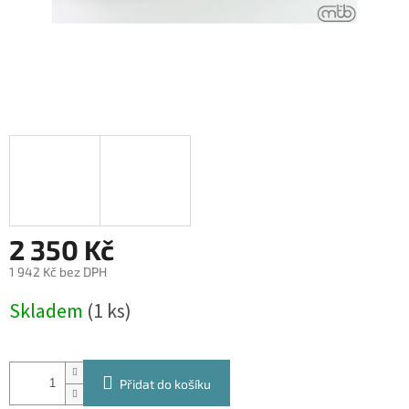
2 350 Kč
1 942 Kč bez DPH
Měrná
Skladem
(1 ks)
cena:
Přidat do košíku