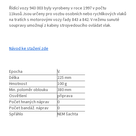
Řídící vozy 943 003 byly vyrobeny v roce 1997 v počtu
11kusů.Jsou určeny pro vozbu osobních nebo rychlíkových vlaků
na tratích s motorovými vozy řady 843 a 842. V režimu sunuté
soupravy umožnují z kabiny strojvedoucího ovládat vlak.
Návod ke stažení zde
Epocha
V.
Délka
225 mm
Hmotnost
100 g
Min. poloměr oblouku
380 mm
Osvětlení
připrava
Počet hnaných náprav
0
Počet bandáž. náprav
0
Spřáhlo
NEM šachta