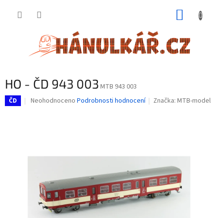
Přejít
NÁKUP
na
obsah
KOŠÍK
HO - ČD 943 003
MTB 943 003
Průměrné
Neohodnoceno
Podrobnosti hodnocení
Značka:
MTB-model
ČD
hodnocení
produktu
je
0,0
z
5
hvězdiček.