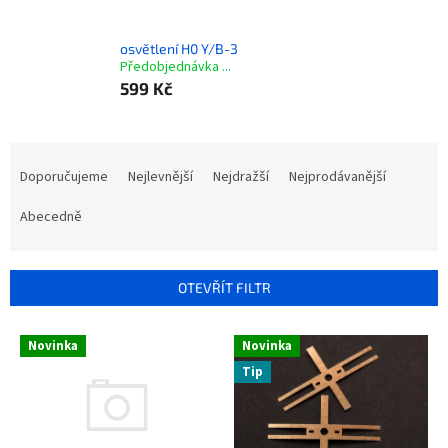
osvětlení H0 Y/B-3
Předobjednávka ...
599 Kč
Ř
a
Doporučujeme
Nejlevnější
Nejdražší
Nejprodávanější
z
e
Abecedně
n
í
p
OTEVŘÍT FILTR
r
o
V
Novinka
Novinka
d
ý
u
Tip
p
k
i
t
s
ů
p