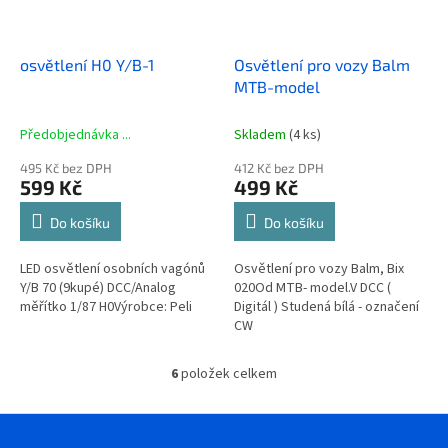
osvětlení H0 Y/B-1
Osvětlení pro vozy Balm
MTB-model
Předobjednávka ...
Skladem
(4 ks)
495 Kč bez DPH
412 Kč bez DPH
599 Kč
499 Kč
Do košíku
Do košíku
LED osvětlení osobních vagónů
Osvětlení pro vozy Balm, Bix
Y/B 70 (9kupé) DCC/Analog
020Od MTB- model.V DCC (
měřítko 1/87 H0Výrobce: Peli
Digitál ) Studená bílá - označení
CW
6
položek celkem
O
v
l
Z
á
á