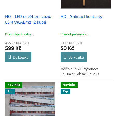
r
o
d
HO - LED osvětlení vozů,
HO - Snímací kontakty
u
LSM WLABmz 12 kupé
k
t
Předobjednávka ...
Předobjednávka ...
ů
495 Kč bez DPH
41 Kč bez DPH
599 Kč
50 Kč
Do košíku
Do košíku
Měřítko 1:87 H0Výrobce:
Peli Balení obsahuje: 2 ks
Novinka
Novinka
Tip
Tip