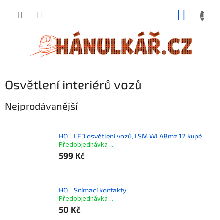
Přejít
NÁKUP
na
obsah
KOŠÍK
Osvětlení interiérů vozů
Nejprodávanější
HO - LED osvětlení vozů, LSM WLABmz 12 kupé
Předobjednávka ...
599 Kč
HO - Snímací kontakty
Předobjednávka ...
50 Kč