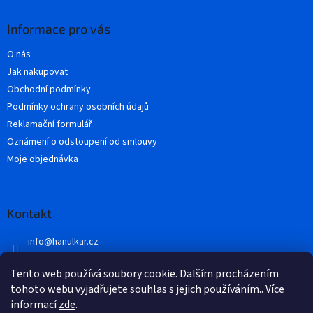
d
p
a
a
Informace pro vás
c
t
í
O nás
í
p
Jak nakupovat
r
v
Obchodní podmínky
k
Podmínky ochrany osobních údajů
y
Reklamační formulář
v
ý
Oznámení o odstoupení od smlouvy
p
Moje objednávka
i
s
u
Kontakt
info
@
hanulkar.cz
+420 728 821 360
Tento web používá soubory cookie. Dalším procházením
Přidejte se k nám...
tohoto webu vyjadřujete souhlas s jejich používáním.. Více
informací
zde
.