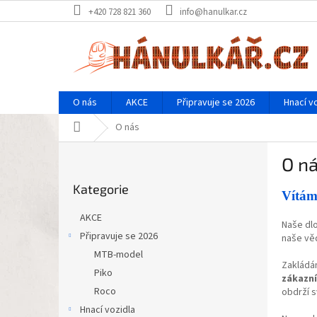
Přejít
+420 728 821 360
info@hanulkar.cz
na
obsah
O nás
AKCE
Připravuje se 2026
Hnací v
Domů
O nás
P
O n
o
Přeskočit
s
Kategorie
kategorie
t
Vítám
r
AKCE
Naše dlo
a
Připravuje se 2026
naše věd
n
MTB-model
n
Zakládá
í
Piko
zákazní
p
Roco
obdrží 
a
Hnací vozidla