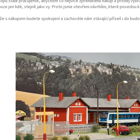
hopu stále pracujeme, abychom co nejvíce zpřehlednili nákup a prodej vyb
uze jen lidé, stejně jako vy. Proto jsme otevřeni návrhům, které povedou
 že s nákupem budete spokojení a zachováte nám stávající přízeň i do bu