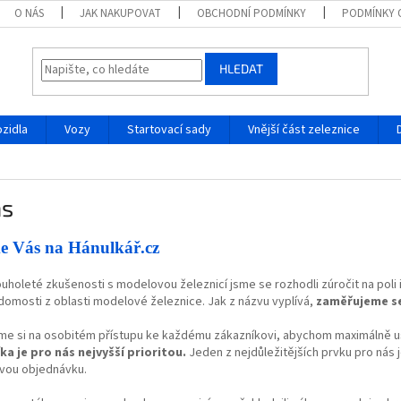
O NÁS
JAK NAKUPOVAT
OBCHODNÍ PODMÍNKY
PODMÍNKY 
HLEDAT
ozidla
Vozy
Startovací sady
Vnější část zeleznice
ás
e Vás na Hánulkář.cz
uholeté zkušenosti s modelovou železnicí jsme se rozhodli zúročit na poli
omosti z oblasti modelové železnice. Jak z názvu vyplívá,
zaměřujeme se
me si na osobitém přístupu ke každému zákazníkovi, abychom maximálně us
ka je pro nás nejvyšší prioritou.
Jeden z nejdůležitějších prvku pro nás 
svou objednávku.