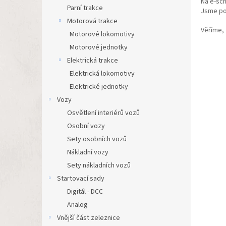
Na e-sc
n
Parní trakce
Jsme po
e
Motorová trakce
l
Věříme,
Motorové lokomotivy
Motorové jednotky
Elektrická trakce
Elektrická lokomotivy
Elektrické jednotky
Vozy
Osvětlení interiérů vozů
Osobní vozy
Sety osobních vozů
Nákladní vozy
Sety nákladních vozů
Startovací sady
Digitál - DCC
Analog
Vnější část zeleznice