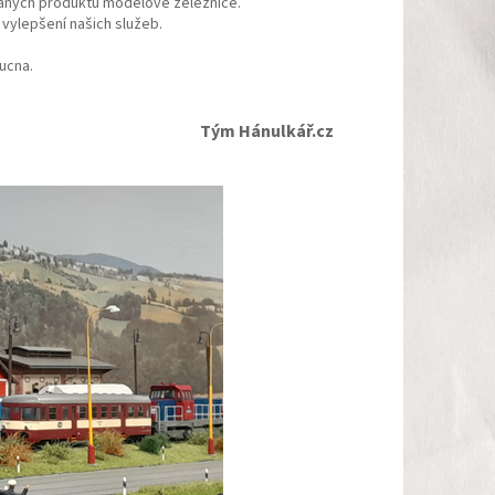
raných produktů modelové železnice.
 k vylepšení našich služeb.
doucna.
Tým Hánulkář.cz