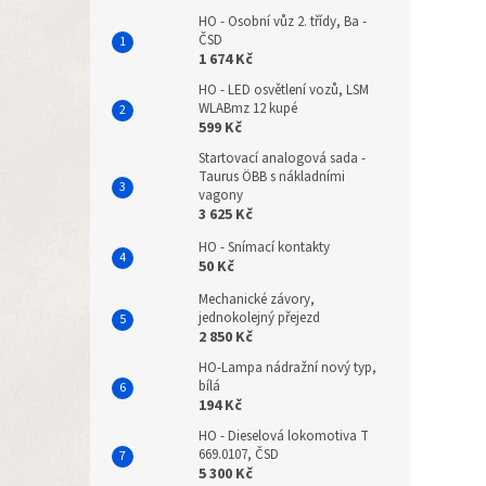
HO - Osobní vůz 2. třídy, Ba -
ČSD
1 674 Kč
HO - LED osvětlení vozů, LSM
WLABmz 12 kupé
599 Kč
Startovací analogová sada -
Taurus ÖBB s nákladními
vagony
3 625 Kč
HO - Snímací kontakty
50 Kč
Mechanické závory,
jednokolejný přejezd
2 850 Kč
HO-Lampa nádražní nový typ,
bílá
194 Kč
HO - Dieselová lokomotiva T
669.0107, ČSD
5 300 Kč