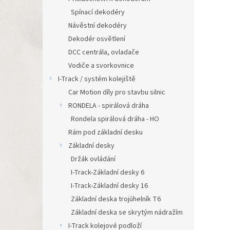
Spínací dekodéry
Návěstní dekodéry
Dekodér osvětlení
DCC centrála, ovladače
Vodiče a svorkovnice
I-Track / systém kolejiště
Car Motion díly pro stavbu silnic
RONDELA - spirálová dráha
Rondela spirálová dráha - HO
Rám pod základní desku
Základní desky
Držák ovládání
I-Track-Základní desky 6
I-Track-Základní desky 16
Základní deska trojúhelník T6
Základní deska se skrytým nádražím
I-Track kolejové podloží