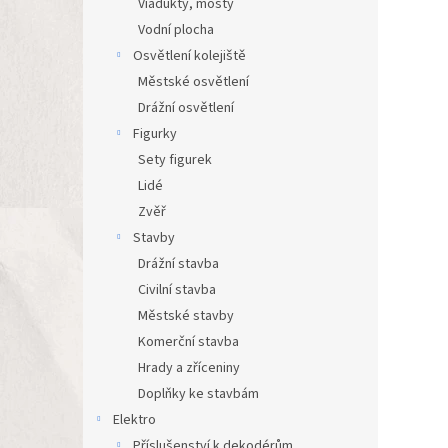
Viadukty, mosty
Vodní plocha
Osvětlení kolejiště
Městské osvětlení
Drážní osvětlení
Figurky
Sety figurek
Lidé
Zvěř
Stavby
Drážní stavba
Civilní stavba
Městské stavby
Komerční stavba
Hrady a zříceniny
Doplňky ke stavbám
Elektro
Příslušenství k dekodérům