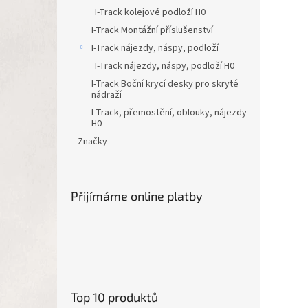
I-Track kolejové podloží H0
I-Track Montážní příslušenství
I-Track nájezdy, náspy, podloží
I-Track nájezdy, náspy, podloží H0
I-Track Boční krycí desky pro skryté
nádraží
I-Track, přemostění, oblouky, nájezdy
H0
Značky
Přijímáme online platby
Top 10 produktů