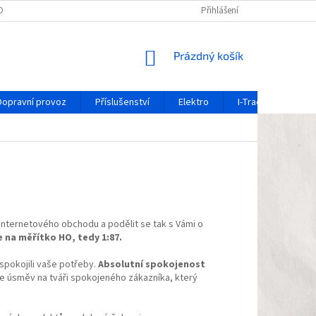
OCHRANY OSOBNÍCH ÚDAJŮ
REKLAMAČNÍ FORMULÁŘ
Přihlášení
OZNÁMENÍ O 
NÁKUPNÍ
Prázdný košík
KOŠÍK
Dopravní provoz
Příslušenství
Elektro
I-Track / systém ko
 internetového obchodu a podělit se tak s Vámi o
 na měřítko HO, tedy 1:87.
pokojili vaše potřeby.
Absolutní spokojenost
je úsměv na tváři spokojeného zákazníka, který