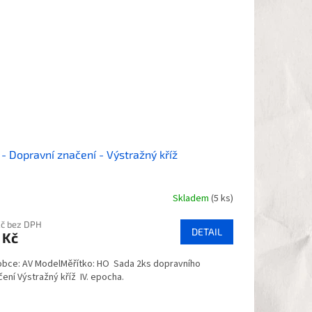
- Dopravní značení - Výstražný kříž
Skladem
(5 ks)
Kč bez DPH
DETAIL
 Kč
obce: AV ModelMěřítko: HO Sada 2ks dopravního
čení Výstražný kříž IV. epocha.