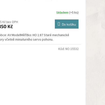
Skladem
(>5 ks)
měrné
nocení
duktu
55 Kč bez DPH
Do košíku
850 Kč
obce: AV ModelMěřítko: HO 1:87 Staré mechanické
ory včetně miniaturního servo pohonu.
zdiček.
Kód:
NO 15532