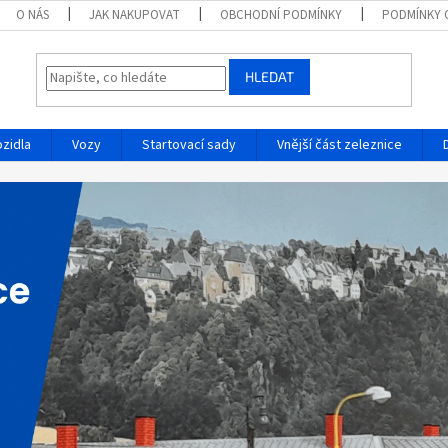
O NÁS
JAK NAKUPOVAT
OBCHODNÍ PODMÍNKY
PODMÍNKY 
HLEDAT
ozidla
Vozy
Startovací sady
Vnější část zeleznice