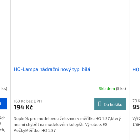
HO-Lampa nádražní nový typ, bílá
HO 
5 ks)
Skladem
(5 ks)
79 
160 Kč bez DPH
L
Do košíku
95
194 Kč
ých
Výr
Doplněk pro modelovou železnici v měřítku HO 1:87,který
á
zna
nesmí chybět na modelovém kolejišti. Výrobce: ES-
ch,
PečkyMěřítko: HO 1:87