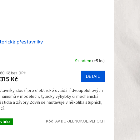
orické přestavníky
Skladem
(>5 ks)
měrné
nocení
260 Kč bez DPH
duktu
DETAIL
315 Kč
stavníky slouží pro elektrické ovládání dvoupolohových
hanismů v modelech, typicky výhybky či mechanická
stidla a závory.Zdvih se nastavuje v několika stupních,
zdiček.
cí...
Kód:
AV DO-JEDNOKOL.IVEPOCH
vinka