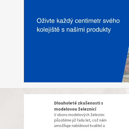
Dlouholeté zkušenosti s
modelovou železnicí
V oboru modelových železnic
působíme již řadu let, což nám
umožňuje nabídnout kvalitní a