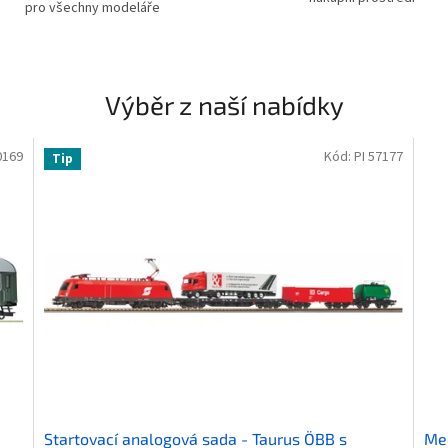
pro všechny modeláře
Výběr z naší nabídky
0169
Kód:
PI 57177
Tip
Startovací analogová sada - Taurus ÖBB s
Mec