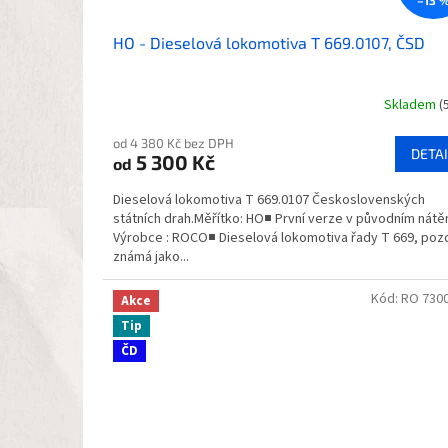
–13 
HO - Dieselová lokomotiva T 669.0107, ČSD
Skladem
(
Průměrné
hodnocení
od 4 380 Kč bez DPH
produktu
DETAI
5 300 Kč
od
je
5,0
Dieselová lokomotiva T 669.0107 Československých
z
státních drah.Měřítko: HO■ První verze v původním nátě
5
Výrobce : ROCO■ Dieselová lokomotiva řady T 669, pozd
hvězdiček.
známá jako...
Kód:
RO 730
Akce
Tip
ČD