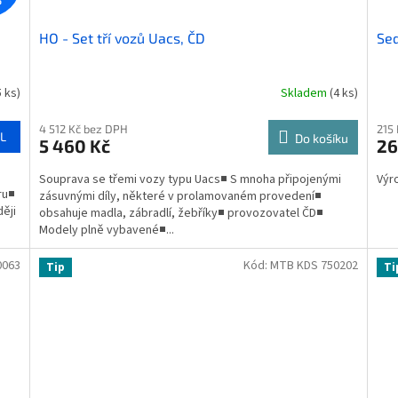
%
HO - Set tří vozů Uacs, ČD
Sed
5 ks)
Skladem
(4 ks)
4 512 Kč bez DPH
215
L
Do košíku
5 460 Kč
26
Souprava se třemi vozy typu Uacs■ S mnoha připojenými
Výr
ru■
zásuvnými díly, některé v prolamovaném provedení■
ěji
obsahuje madla, zábradlí, žebříky■ provozovatel ČD■
Modely plně vybavené■...
0063
Kód:
MTB KDS 750202
Tip
Ti