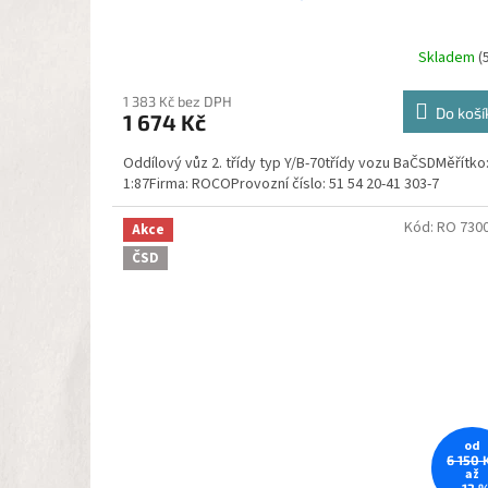
Skladem
(
1 383 Kč bez DPH
Do koší
1 674 Kč
Oddílový vůz 2. třídy typ Y/B-70třídy vozu BaČSDMěřítko
1:87Firma: ROCOProvozní číslo: 51 54 20-41 303-7
Kód:
RO 730
Akce
ČSD
od
6 150 
až