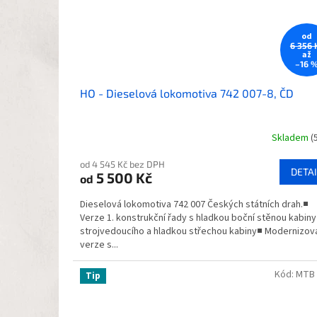
od
6 356 
až
–16 
HO - Dieselová lokomotiva 742 007-8, ČD
Skladem
(
Průměrné
hodnocení
od 4 545 Kč bez DPH
produktu
DETAI
5 500 Kč
od
je
5,0
Dieselová lokomotiva 742 007 Českých státních drah.■
z
Verze 1. konstrukční řady s hladkou boční stěnou kabiny
5
strojvedoucího a hladkou střechou kabiny■ Modernizov
hvězdiček.
verze s...
Kód:
MTB
Tip