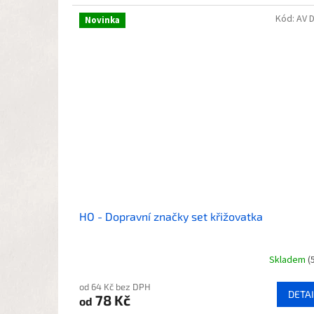
Kód:
AV 
Novinka
HO - Dopravní značky set křižovatka
Skladem
(
od 64 Kč bez DPH
DETAI
78 Kč
od