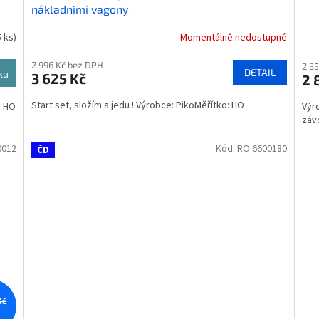
nákladními vagony
5 ks)
Momentálně nedostupné
Prů
hod
2 996 Kč bez DPH
pro
2 3
DETAIL
ku
3 625 Kč
2 
je
4,7
Start set, složím a jedu ! Výrobce: PikoMěřítko: HO
: HO
Výr
z
záv
5
hvě
0012
Kód:
RO 6600180
ČD
Kč