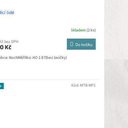
ící lidé
Skladem
(2 ks)
 Kč bez DPH
Do košíku
0 Kč
obce: NochMěřítko: HO 1:87(bez lavičky)
Kód:
MTB MP1
p