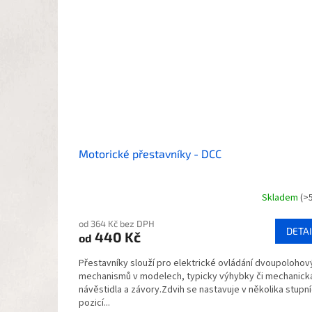
Motorické přestavníky - DCC
Skladem
(>
Průměrné
hodnocení
od 364 Kč bez DPH
produktu
DETAI
440 Kč
od
je
5,0
Přestavníky slouží pro elektrické ovládání dvoupolohov
z
mechanismů v modelech, typicky výhybky či mechanick
5
návěstidla a závory.Zdvih se nastavuje v několika stupní
hvězdiček.
pozicí...