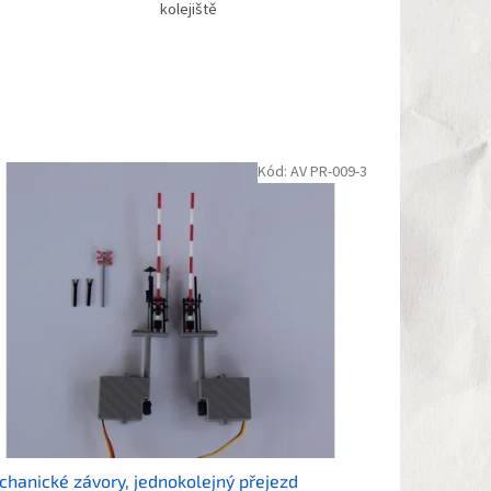
kolejiště
Kód:
AV PR-009-3
hanické závory, jednokolejný přejezd