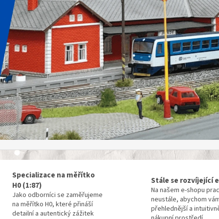
Specializace na měřítko
Stále se rozvíjející
H0 (1:87)
Na našem e-shopu pra
Jako odborníci se zaměřujeme
neustále, abychom vám
na měřítko H0, které přináší
přehlednější a intuitivn
detailní a autentický zážitek
nákupní prostředí