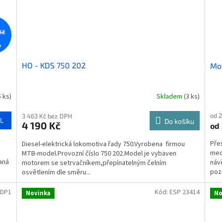
Kč
%
HO - KDS 750 202
Mot
5 ks)
Skladem
(3 ks)
Prů
hod
od 
pro
3 463 Kč bez DPH
L
Do košíku
4 190 Kč
od
je
5,0
Pře
Diesel-elektrická lokomotiva řady 750.Vyrobena firmou
z
mec
MTB-model.Provozní číslo 750 202.Model je vybaven
5
aná
návě
motorem se setrvačníkem,přepínatelným čelním
hvě
pozi
osvětlením dle směru...
 DP1
Kód:
ESP 23414
Novinka
No