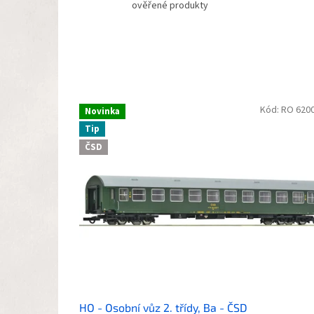
ověřené produkty
Kód:
RO 620
Novinka
Tip
ČSD
HO - Osobní vůz 2. třídy, Ba - ČSD