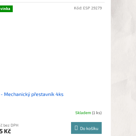
Kód:
ESP 29279
vinka
- Mechanický přestavník 4ks
Skladem
(1 ks)
Kč bez DPH
Do košíku
5 Kč