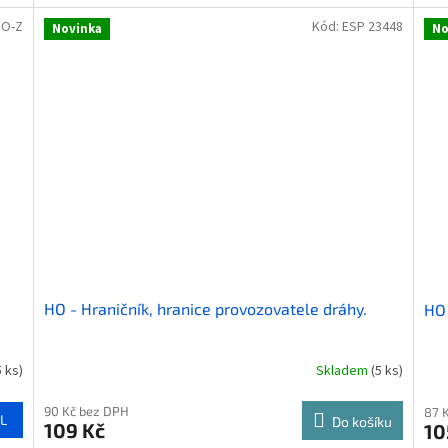
DO-Z
Kód:
ESP 23448
Novinka
No
HO - Hraničník, hranice provozovatele dráhy.
HO 
5 ks)
Skladem
(5 ks)
90 Kč bez DPH
87 
L
Do košíku
109 Kč
10