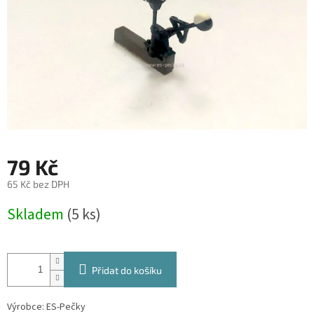
79 Kč
65 Kč bez DPH
Měrná
Skladem
(5 ks)
cena:
Přidat do košíku
Výrobce: ES-Pečky