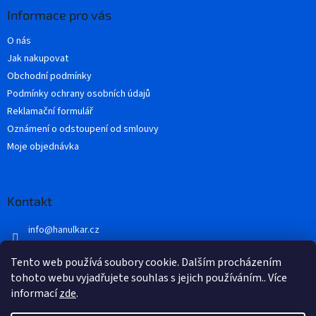
a
Informace pro vás
t
O nás
í
Jak nakupovat
Obchodní podmínky
Podmínky ochrany osobních údajů
Reklamační formulář
Oznámení o odstoupení od smlouvy
Moje objednávka
Kontakt
info
@
hanulkar.cz
+420 728 821 360
Tento web používá soubory cookie. Dalším procházením
Přidejte se k nám...
tohoto webu vyjadřujete souhlas s jejich používáním.. Více
informací
zde
.