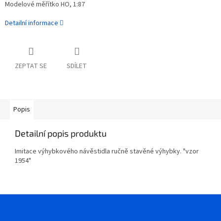
Modelové měřítko HO, 1:87
Detailní informace
ZEPTAT SE
SDÍLET
Popis
Detailní popis produktu
Imitace výhybkového návěstidla ručně stavěné výhybky. "vzor
1954"
Z
á
p