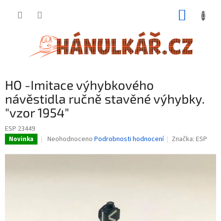
Přejít
NÁKUP
na
obsah
KOŠÍK
HO -Imitace výhybkového
návěstidla ručně stavěné výhybky.
"vzor 1954"
ESP 23449
Průměrné
Neohodnoceno
Podrobnosti hodnocení
Značka:
ESP
Novinka
hodnocení
produktu
je
0,0
z
5
hvězdiček.