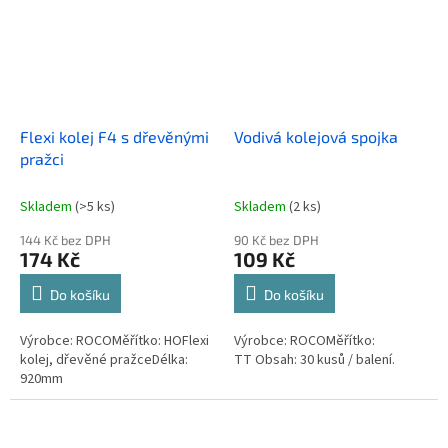
Flexi kolej F4 s dřevěnými
Vodivá kolejová spojka
pražci
Skladem
(>5 ks)
Skladem
(2 ks)
144 Kč bez DPH
90 Kč bez DPH
174 Kč
109 Kč
Do košíku
Do košíku
Výrobce: ROCOMěřítko: HOFlexi
Výrobce: ROCOMěřítko:
kolej, dřevěné pražceDélka:
TT Obsah: 30 kusů / balení.
920mm