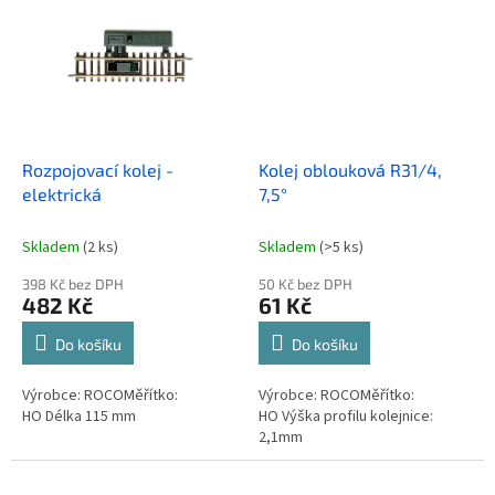
Rozpojovací kolej -
Kolej oblouková R31/4,
elektrická
7,5°
Skladem
(2 ks)
Skladem
(>5 ks)
398 Kč bez DPH
50 Kč bez DPH
482 Kč
61 Kč
Do košíku
Do košíku
Výrobce: ROCOMěřítko:
Výrobce: ROCOMěřítko:
HO Délka 115 mm
HO Výška profilu kolejnice:
2,1mm