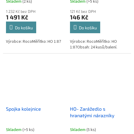
Skladem
(2 ks)
Skladem
(>5 ks)
1 232 Kč bez DPH
121 Kč bez DPH
1 491 Kč
146 Kč
Do košíku
Do košíku
Výrobce: RocoMěřítko: HO 1:87
Výrobce: RocoMěřítko: HO
1:87Obsah: 24 kusů/balení.
Spojka kolejnice
HO- Zarážedlo s
hranatými nárazníky
Skladem
(>5 ks)
Skladem
(5 ks)