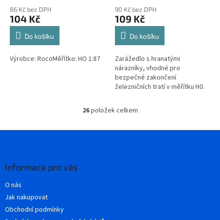
86 Kč bez DPH
90 Kč bez DPH
104 Kč
109 Kč
Do košíku
Do košíku
Výrobce: RocoMěřítko: HO 1:87
Zarážedlo s hranatými
nárazníky, vhodné pro
bezpečné zakončení
železničních tratí v měřítku H0.
26
položek celkem
O
v
l
Z
á
á
d
p
a
a
Informace pro vás
c
t
í
O nás
í
p
Jak nakupovat
r
v
Obchodní podmínky
k