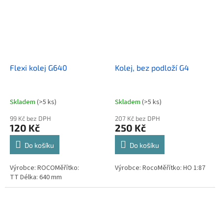
Flexi kolej G640
Kolej, bez podloží G4
Skladem
(>5 ks)
Skladem
(>5 ks)
99 Kč bez DPH
207 Kč bez DPH
120 Kč
250 Kč
Do košíku
Do košíku
Výrobce: ROCOMěřítko:
Výrobce: RocoMěřítko: HO 1:87
TT Délka: 640 mm