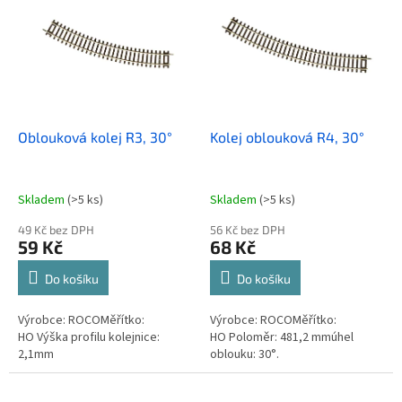
u
p
k
i
t
s
ů
p
r
o
d
Oblouková kolej R3, 30°
Kolej oblouková R4, 30°
u
k
t
Skladem
(>5 ks)
Skladem
(>5 ks)
ů
49 Kč bez DPH
56 Kč bez DPH
59 Kč
68 Kč
Do košíku
Do košíku
Výrobce: ROCOMěřítko:
Výrobce: ROCOMěřítko:
HO Výška profilu kolejnice:
HO Poloměr: 481,2 mmúhel
2,1mm
oblouku: 30°.