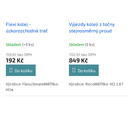
Flexi kolej -
Výjezdy kolejí z točny
úzkorozchodná trať
stejnosměrný proud
Skladem
(>5 ks)
Skladem
(5 ks)
159 Kč bez DPH
702 Kč bez DPH
192 Kč
849 Kč
Do košíku
Do košíku
Výrobce: FleischmannMěřítko:
Výrobce: RocoMěřítko: HO 1:87
HOe