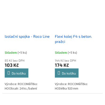
Izolační spojka - Roco Line
Flexi kolej F4 s beton.
pražci
Skladem
(>5 ks)
Skladem
(>5 ks)
85 Kč bez DPH
144 Kč bez DPH
103 Kč
174 Kč
Do košíku
Do košíku
Výrobce: ROCOMěřítko:
Výrobce: ROCOMěřítko:
HOObsah: 24 ks./balení
HODélka 920 mm