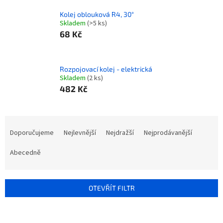
Kolej oblouková R4, 30°
Skladem
(>5 ks)
68 Kč
Rozpojovací kolej - elektrická
Skladem
(2 ks)
482 Kč
Ř
a
Doporučujeme
Nejlevnější
Nejdražší
Nejprodávanější
z
e
Abecedně
n
í
p
OTEVŘÍT FILTR
r
o
V
d
ý