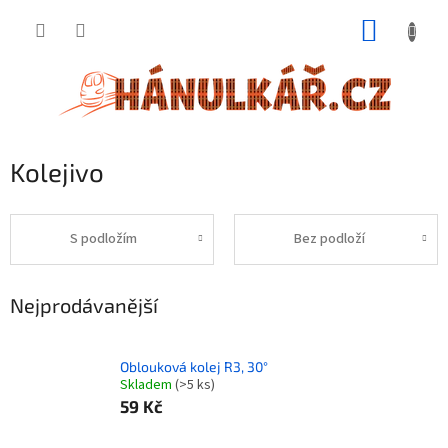
Přejít
NÁKUP
na
obsah
KOŠÍK
Kolejivo
S podložím
Bez podloží
Nejprodávanější
Oblouková kolej R3, 30°
Skladem
(>5 ks)
59 Kč