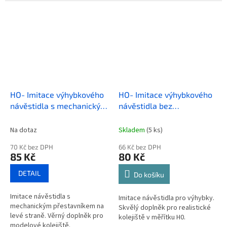
HO- Imitace výhybkového
HO- Imitace výhybkového
návěstidla s mechanickým
návěstidla bez
přestavníkem na levé
přestavníku
straně
Na dotaz
Skladem
(5 ks)
70 Kč bez DPH
66 Kč bez DPH
85 Kč
80 Kč
DETAIL
Do košíku
Imitace návěstidla s
Imitace návěstidla pro výhybky.
mechanickým přestavníkem na
Skvělý doplněk pro realistické
levé straně. Věrný doplněk pro
kolejiště v měřítku H0.
modelové kolejiště.