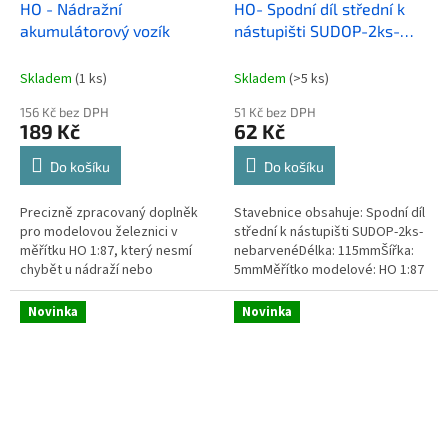
HO - Nádražní
HO- Spodní díl střední k
akumulátorový vozík
nástupišti SUDOP-2ks-
nebarvené
Skladem
(1 ks)
Skladem
(>5 ks)
156 Kč bez DPH
51 Kč bez DPH
189 Kč
62 Kč
Do košíku
Do košíku
Precizně zpracovaný doplněk
Stavebnice obsahuje: Spodní díl
pro modelovou železnici v
střední k nástupišti SUDOP-2ks-
měřítku HO 1:87, který nesmí
nebarvenéDélka: 115mmŠířka:
chybět u nádraží nebo
5mmMěřítko modelové: HO 1:87
nástupišť. Výrobce: ES-
PečkyModelové měřítko HO,
Novinka
Novinka
1:87