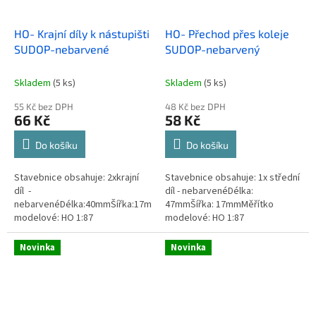
HO- Krajní díly k nástupišti
HO- Přechod přes koleje
SUDOP-nebarvené
SUDOP-nebarvený
Skladem
(5 ks)
Skladem
(5 ks)
55 Kč bez DPH
48 Kč bez DPH
66 Kč
58 Kč
Do košíku
Do košíku
Stavebnice obsahuje: 2xkrajní
Stavebnice obsahuje: 1x střední
díl -
díl - nebarvenéDélka:
nebarvenéDélka:40mmŠířka:17mmMěřítko
47mmŠířka: 17mmMěřítko
modelové: HO 1:87
modelové: HO 1:87
Novinka
Novinka