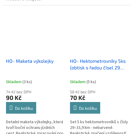
HO- Maketa výkolejky
HO- Hektometrovníky 5ks
(obtisk s řadou čísel 29
km-33.9 km)
Skladem
(3 ks)
Skladem
(5 ks)
74 Kč bez DPH
58 Kč bez DPH
90 Kč
70 Kč
Do košíku
Do košíku
Detailní maketa výkolejky, která
Set 5 ks hektometrovníků s čísly
tvoří boční ochranu jízdních
29–33,9 km - nebarvené.
cest. Realistické zpracování pro
Realistické značení vzdáleností