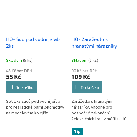
HO- Sud pod vodní jeřáb
HO- Zarážedlo s
2ks
hranatými nárazníky
Skladem
(5 ks)
Skladem
(5 ks)
45 Kč bez DPH
90 Kč bez DPH
55 Kč
109 Kč
Do košíku
Do košíku
Set 2 ks sudů pod vodní jeřáb
Zarážedlo s hranatými
pro realistické parní lokomotivy
nárazníky, vhodné pro
na modelovém kolejišti.
bezpečné zakončení
železničních tratí v měřítku H0.
Tip