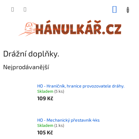
Přejít
NÁKUP
na
obsah
KOŠÍK
Drážní doplňky.
Nejprodávanější
HO - Hraničník, hranice provozovatele dráhy.
Skladem
(5 ks)
109 Kč
HO - Mechanický přestavník 4ks
Skladem
(1 ks)
105 Kč