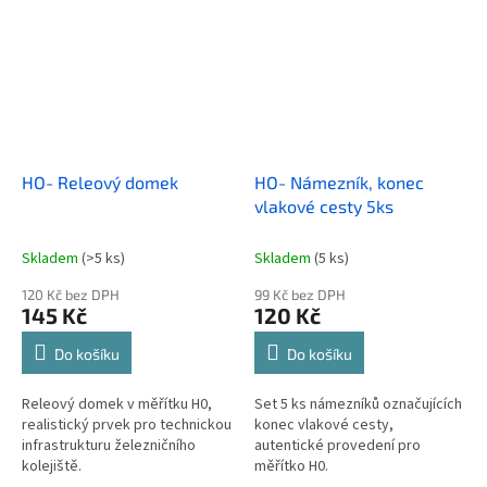
HO- Releový domek
HO- Námezník, konec
vlakové cesty 5ks
Skladem
(>5 ks)
Skladem
(5 ks)
120 Kč bez DPH
99 Kč bez DPH
145 Kč
120 Kč
Do košíku
Do košíku
Releový domek v měřítku H0,
Set 5 ks námezníků označujících
realistický prvek pro technickou
konec vlakové cesty,
infrastrukturu železničního
autentické provedení pro
kolejiště.
měřítko H0.