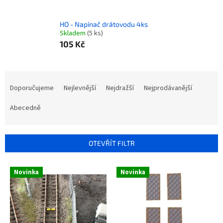
HO - Napínač drátovodu 4ks
Skladem
(5 ks)
105 Kč
Ř
a
Doporučujeme
Nejlevnější
Nejdražší
Nejprodávanější
z
e
Abecedně
n
í
p
OTEVŘÍT FILTR
r
o
V
Novinka
Novinka
d
ý
u
p
k
i
t
s
ů
p