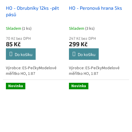
HO - Obrubníky 12ks -pět
HO - Peronová hrana 5ks
pásů
Skladem
(1 ks)
Skladem
(3 ks)
70 Kč bez DPH
247 Kč bez DPH
85 Kč
299 Kč
Do košíku
Do košíku
Výrobce: ES-PečkyModelové
Výrobce: ES-PečkyModelové
měřítko HO, 1:87
měřítko HO, 1:87
Novinka
Novinka