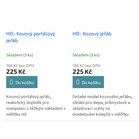
HO- Kovový portálový
HO- Kozový jeřáb
jeřáb
Skladem
(3 ks)
Skladem
(3 ks)
186 Kč bez DPH
186 Kč bez DPH
225 Kč
225 Kč
Do košíku
Do košíku
Kovový portálový jeřáb,
Detailní model kozového jeřábu,
realistický doplněk pro
ideální pro depa, průmyslové a
manipulaci s těžkým nákladem v
skladovací scény na
měřítku H0.
modelovém kolejišti v měřítku
H0.