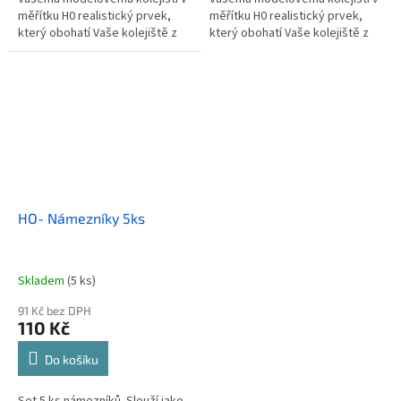
měřítku H0 realistický prvek,
měřítku H0 realistický prvek,
který obohatí Vaše kolejiště z
který obohatí Vaše kolejiště z
reálného provozu.
reálného provozu.
HO- Námezníky 5ks
Skladem
(5 ks)
91 Kč bez DPH
110 Kč
Do košíku
Set 5 ks námezníků. Slouží jako