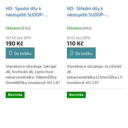
HO- Spodní díly k
HO- Střední díly k
nástupišti SUDOP-
nástupišti SUDOP-
kompletní-nebarvené
nebarvené
Skladem
(5 ks)
Skladem
(4 ks)
157 Kč bez DPH
91 Kč bez DPH
190 Kč
110 Kč
Do košíku
Do košíku
Stavebnice obsahuje: 2xkrajní
Stavebnice obsahuje: 2x střední
díl, 5xstřední díl, 1xpřechod -
díl -
nebarvenéDélka: 706mmŠířka:
nebarvenéDélka:115mmŠířka:17mm
5mmMěřítko modelové: HO 1:87
modelové: HO 1:87
Novinka
Novinka