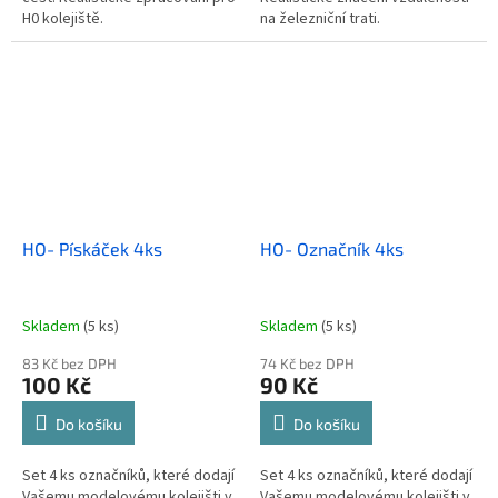
H0 kolejiště.
na železniční trati.
HO- Pískáček 4ks
HO- Označník 4ks
Skladem
(5 ks)
Skladem
(5 ks)
83 Kč bez DPH
74 Kč bez DPH
100 Kč
90 Kč
Do košíku
Do košíku
Set 4 ks označníků, které dodají
Set 4 ks označníků, které dodají
Vašemu modelovému kolejišti v
Vašemu modelovému kolejišti v