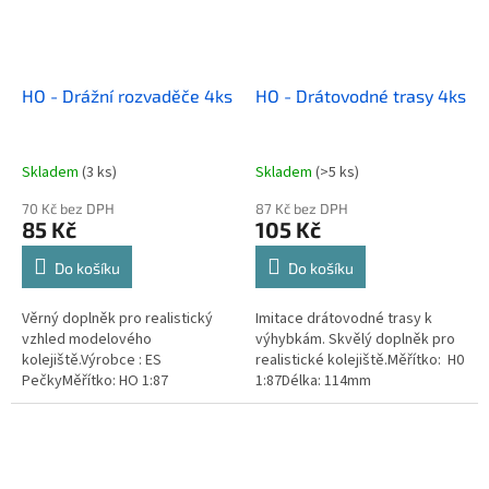
HO - Drážní rozvaděče 4ks
HO - Drátovodné trasy 4ks
Skladem
(3 ks)
Skladem
(>5 ks)
70 Kč bez DPH
87 Kč bez DPH
85 Kč
105 Kč
Do košíku
Do košíku
Věrný doplněk pro realistický
Imitace drátovodné trasy k
vzhled modelového
výhybkám. Skvělý doplněk pro
kolejiště.Výrobce : ES
realistické kolejiště.Měřítko: H0
PečkyMěřítko: HO 1:87
1:87Délka: 114mm