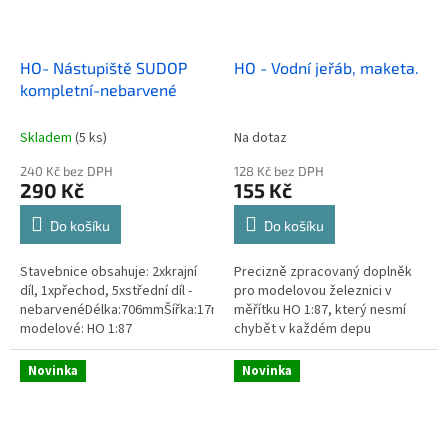
HO- Nástupiště SUDOP
HO - Vodní jeřáb, maketa.
kompletní-nebarvené
Skladem
(5 ks)
Na dotaz
240 Kč bez DPH
128 Kč bez DPH
290 Kč
155 Kč
Do košíku
Do košíku
Stavebnice obsahuje: 2xkrajní
Precizně zpracovaný doplněk
díl, 1xpřechod, 5xstřední díl -
pro modelovou železnici v
nebarvenéDélka:706mmŠířka:17mmMěřítko
měřítku HO 1:87, který nesmí
modelové: HO 1:87
chybět v každém depu
kolejových vozidel, kde dobírají
vodu parní...
Novinka
Novinka