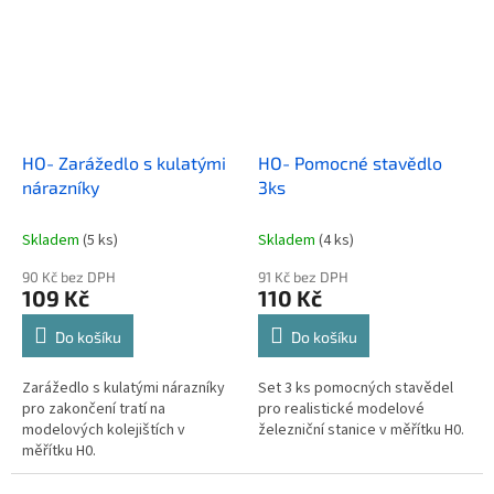
HO- Zarážedlo s kulatými
HO- Pomocné stavědlo
nárazníky
3ks
Skladem
(5 ks)
Skladem
(4 ks)
90 Kč bez DPH
91 Kč bez DPH
109 Kč
110 Kč
Do košíku
Do košíku
Zarážedlo s kulatými nárazníky
Set 3 ks pomocných stavědel
pro zakončení tratí na
pro realistické modelové
modelových kolejištích v
železniční stanice v měřítku H0.
měřítku H0.