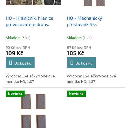
r
o
d
HO - Hraničník, hranice
HO - Mechanický
u
provozovatele dráhy.
přestavník 4ks
k
t
Skladem
(5 ks)
Skladem
(1 ks)
ů
90 Kč bez DPH
87 Kč bez DPH
109 Kč
105 Kč
Do košíku
Do košíku
Výrobce: ES-PečkyModelové
Výrobce: ES-PečkyModelové
měřítko HO, 1:87
měřítko HO, 1:87
Novinka
Novinka