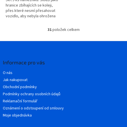
hranice zbíhajících se koleji,
přes které nesmí přesahovat
vozidlo, aby nebyla ohrožena
jízda po sousední koleji.
Realistický vzhled a snadná...
31
položek celkem
O
v
l
Z
á
á
d
p
a
a
Informace pro vás
c
t
í
O nás
í
p
Jak nakupovat
r
v
Obchodní podmínky
k
Podmínky ochrany osobních údajů
y
Reklamační formulář
v
ý
Oznámení o odstoupení od smlouvy
p
Moje objednávka
i
s