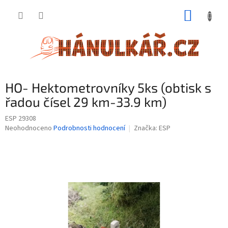
Přejít
NÁKUP
na
obsah
KOŠÍK
HO- Hektometrovníky 5ks (obtisk s
řadou čísel 29 km-33.9 km)
ESP 29308
Průměrné
Neohodnoceno
Podrobnosti hodnocení
Značka:
ESP
hodnocení
produktu
je
0,0
z
5
hvězdiček.