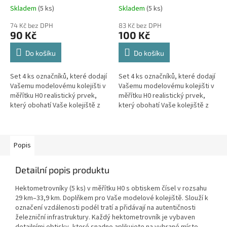
Skladem
(5 ks)
Skladem
(5 ks)
74 Kč bez DPH
83 Kč bez DPH
90 Kč
100 Kč
Do košíku
Do košíku
Set 4 ks označníků, které dodají
Set 4 ks označníků, které dodají
Vašemu modelovému kolejišti v
Vašemu modelovému kolejišti v
měřítku H0 realistický prvek,
měřítku H0 realistický prvek,
který obohatí Vaše kolejiště z
který obohatí Vaše kolejiště z
reálného provozu.
reálného provozu.
Popis
Detailní popis produktu
Hektometrovníky (5 ks) v měřítku H0 s obtiskem čísel v rozsahu
29 km–33,9 km. Doplňkem pro Vaše modelové kolejiště. Slouží k
označení vzdálenosti podél tratí a přidávají na autentičnosti
železniční infrastruktury. Každý hektometrovník je vybaven
detailními obtisky, které snadno aplikujete na vybrané místo.