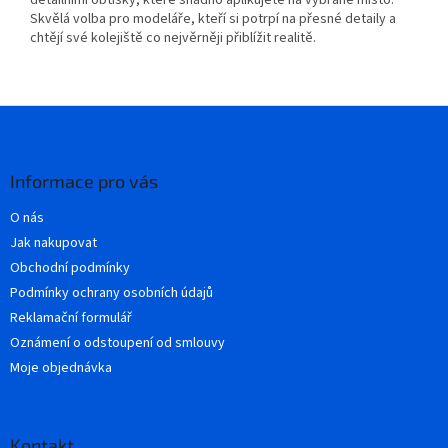
Skvělá volba pro modeláře, kteří si potrpí na přesné detaily a
chtějí své kolejiště co nejvěrněji přiblížit realitě.
Z
á
p
a
Informace pro vás
t
O nás
í
Jak nakupovat
Obchodní podmínky
Podmínky ochrany osobních údajů
Reklamační formulář
Oznámení o odstoupení od smlouvy
Moje objednávka
Kontakt