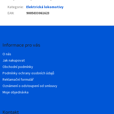
Kategorie
:
Elektrická lokomotivy
EAN
:
9005033061623
Z
á
p
a
Informace pro vás
t
O nás
í
Jak nakupovat
Obchodní podmínky
Podmínky ochrany osobních údajů
Reklamační formulář
Oznámení o odstoupení od smlouvy
Moje objednávka
Kontakt