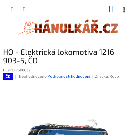
Přejít
NÁKUP
na
obsah
KOŠÍK
HO - Elektrická lokomotiva 1216
903-5, ČD
HC/RO 7500012
Průměrné
Neohodnoceno
Podrobnosti hodnocení
Značka:
Roco
ČD
hodnocení
produktu
je
0,0
z
5
hvězdiček.