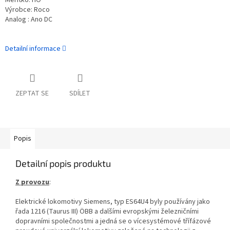
Měřítko: HO
Výrobce: Roco
Analog : Ano DC
Detailní informace
ZEPTAT SE
SDÍLET
Popis
Detailní popis produktu
Z provozu
:
Elektrické lokomotivy Siemens, typ ES64U4 byly používány jako
řada 1216 (Taurus III) ÖBB a dalšími evropskými železničními
dopravními společnostmi a jedná se o vícesystémové třífázové