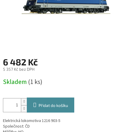
6 482 Kč
5 357 Kč bez DPH
Měrná
Skladem
(1 ks)
cena:
Přidat do košíku
Elektrická lokomotiva 1216 903-5
Společnost: ČD