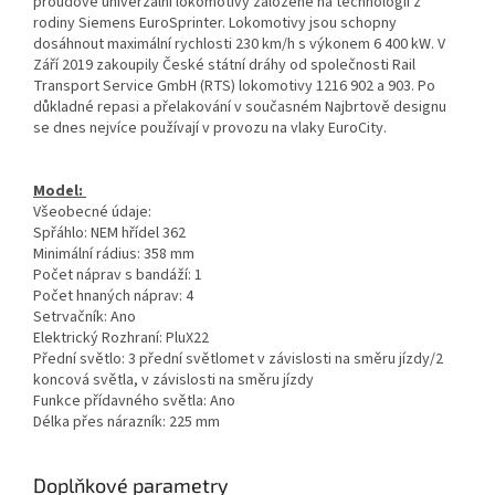
proudové univerzální lokomotivy založené na technologii z
rodiny Siemens EuroSprinter. Lokomotivy jsou schopny
dosáhnout maximální rychlosti 230 km/h s výkonem 6 400 kW. V
Září 2019 zakoupily České státní dráhy od společnosti Rail
Transport Service GmbH (RTS) lokomotivy 1216 902 a 903. Po
důkladné repasi a přelakování v současném Najbrtově designu
se dnes nejvíce používají v provozu na vlaky EuroCity.
Model:
Všeobecné údaje:
Spřáhlo: NEM hřídel 362
Minimální rádius: 358 mm
Počet náprav s bandáží: 1
Počet hnaných náprav: 4
Setrvačník: Ano
Elektrický Rozhraní: PluX22
Přední světlo: 3 přední světlomet v závislosti na směru jízdy/2
koncová světla, v závislosti na směru jízdy
Funkce přídavného světla: Ano
Délka přes nárazník: 225 mm
Doplňkové parametry