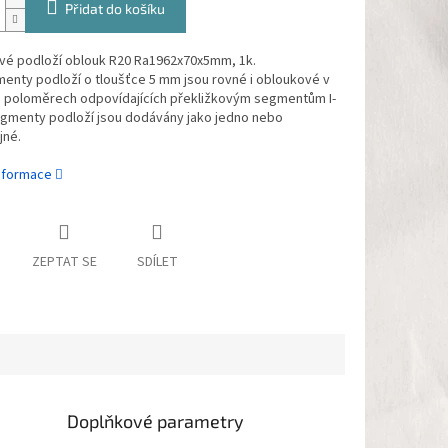
Přidat do košíku
ové podloží oblouk R20 Ra1962x70x5mm, 1k.
enty podloží o tloušťce 5 mm jsou rovné i obloukové v
a poloměrech odpovídajících překližkovým segmentům I-
egmenty podloží jsou dodávány jako jedno nebo
jné.
informace
ZEPTAT SE
SDÍLET
Doplňkové parametry