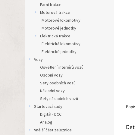
n
Parní trakce
e
Motorová trakce
l
Motorové lokomotivy
Motorové jednotky
Elektrická trakce
Elektrická lokomotivy
Elektrické jednotky
Vozy
Osvětlení interiérů vozů
Osobní vozy
Sety osobních vozů
Nákladní vozy
Sety nákladních vozů
Startovací sady
Popi
Digitál - DCC
Analog
Det
Vnější část zeleznice