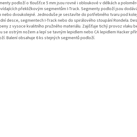
enty podloží o tloušťce 5 mm jsou rovné i obloukové v délkách a polomě
vídajících překližkovým segmentům I-Track. Segmenty podloží jsou dodáv
o nebo dvoukolejné. Jednoduše je sestavíte do potřebného tvaru pod kole
adní desce, segmentech I-Track nebo do spirálového stoupání Rondela. Des
eny z vysoce kvalitního pružného materiálu. Zajišťuje tichý provoz vlaku be
u se ostrým nožem a lepí se tavným lepidlem nebo CA lepidlem Hacker pří
oží. Balení obsahuje 6 ks stejných segmentů podloží.