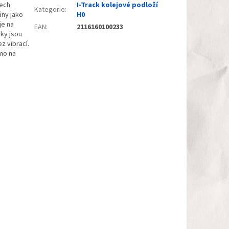
rech
I-Track kolejové podloží
Kategorie
:
ány jako
H0
je na
EAN
:
2116160100233
ky jsou
z vibrací.
mo na