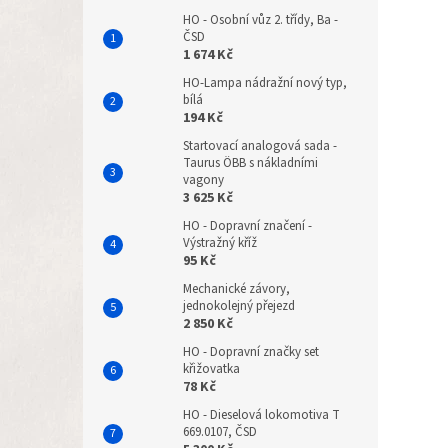
HO - Osobní vůz 2. třídy, Ba -
ČSD
1 674 Kč
HO-Lampa nádražní nový typ,
bílá
194 Kč
Startovací analogová sada -
Taurus ÖBB s nákladními
vagony
3 625 Kč
HO - Dopravní značení -
Výstražný kříž
95 Kč
Mechanické závory,
jednokolejný přejezd
2 850 Kč
HO - Dopravní značky set
křižovatka
78 Kč
HO - Dieselová lokomotiva T
669.0107, ČSD