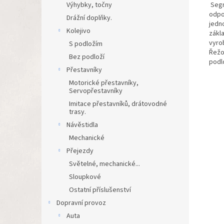
Segm
Výhybky, točny
odpo
Drážní doplňky.
jedn
Kolejivo
zákl
vyrob
S podložím
Řežo
Bez podloží
podl
Přestavníky
Motorické přestavníky,
Servopřestavníky
Imitace přestavníků, drátovodné
trasy.
Návěstidla
Mechanické
Přejezdy
Světelné, mechanické...
Sloupkové
Ostatní příslušenství
Dopravní provoz
Auta