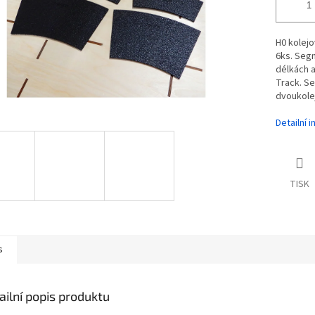
H0 kolej
6ks. Segm
délkách 
Track. S
dvoukole
Detailní 
TISK
s
ailní popis produktu