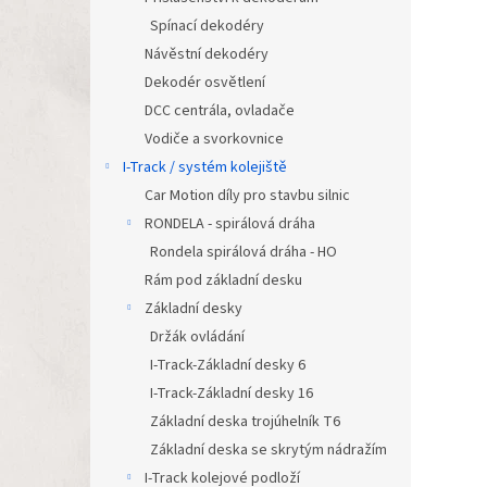
Spínací dekodéry
Návěstní dekodéry
Dekodér osvětlení
DCC centrála, ovladače
Vodiče a svorkovnice
I-Track / systém kolejiště
Car Motion díly pro stavbu silnic
RONDELA - spirálová dráha
Rondela spirálová dráha - HO
Rám pod základní desku
Základní desky
Držák ovládání
I-Track-Základní desky 6
I-Track-Základní desky 16
Základní deska trojúhelník T6
Základní deska se skrytým nádražím
I-Track kolejové podloží