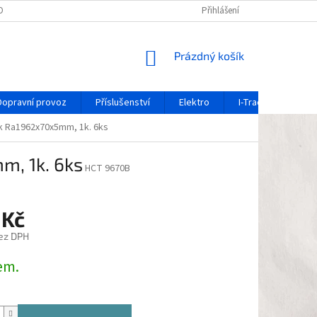
OCHRANY OSOBNÍCH ÚDAJŮ
REKLAMAČNÍ FORMULÁŘ
Přihlášení
OZNÁMENÍ O 
NÁKUPNÍ
Prázdný košík
KOŠÍK
Dopravní provoz
Příslušenství
Elektro
I-Track / systém ko
uk Ra1962x70x5mm, 1k. 6ks
m, 1k. 6ks
HCT 9670B
 Kč
ez DPH
em.