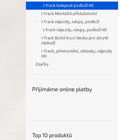
I-Track kolejové podloží H0
I-Track Montážní příslušenství
I-Track nájezdy, náspy, podloží
I-Track nájezdy, náspy, podloží H0
I-Track Boční krycí desky pro skryté
nádraží
I-Track, přemostění, oblouky, nájezdy
H0
Značky
Přijímáme online platby
Top 10 produktů