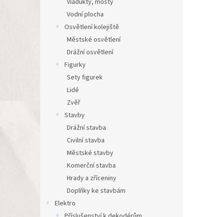
Viadukty, mosty
Vodní plocha
Osvětlení kolejiště
Městské osvětlení
Drážní osvětlení
Figurky
Sety figurek
Lidé
Zvěř
Stavby
Drážní stavba
Civilní stavba
Městské stavby
Komerční stavba
Hrady a zříceniny
Doplňky ke stavbám
Elektro
Příslušenství k dekodérům