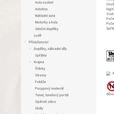
Auta osobní
Osvě
Digit
Autobus
Zvuk
Nákladní auta
Poče
Motorky a kola
Poče
Spřá
Silniční doplňky
Lodě
Příslušenství
Doplňky, náhradní díly
Spřáhla
Krajina
Štěrky
Mo
Stromy
Foliáže
Posypový materiál
důvo
Tunel, tunelový portál
Opěrné zdivo
Skály