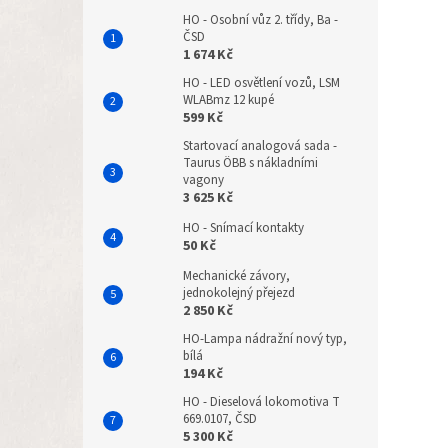
HO - Osobní vůz 2. třídy, Ba -
ČSD
1 674 Kč
HO - LED osvětlení vozů, LSM
WLABmz 12 kupé
599 Kč
Startovací analogová sada -
Taurus ÖBB s nákladními
vagony
3 625 Kč
HO - Snímací kontakty
50 Kč
Mechanické závory,
jednokolejný přejezd
2 850 Kč
HO-Lampa nádražní nový typ,
bílá
194 Kč
HO - Dieselová lokomotiva T
669.0107, ČSD
5 300 Kč