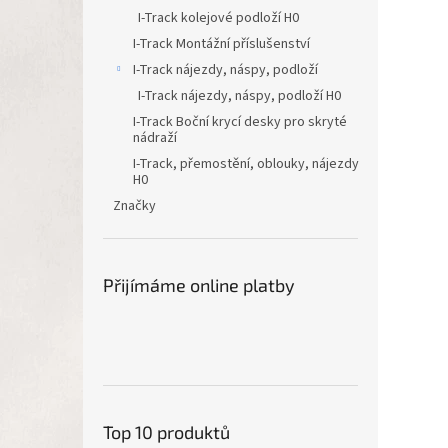
I-Track kolejové podloží H0
I-Track Montážní příslušenství
I-Track nájezdy, náspy, podloží
I-Track nájezdy, náspy, podloží H0
I-Track Boční krycí desky pro skryté
nádraží
I-Track, přemostění, oblouky, nájezdy
H0
Značky
Přijímáme online platby
Top 10 produktů