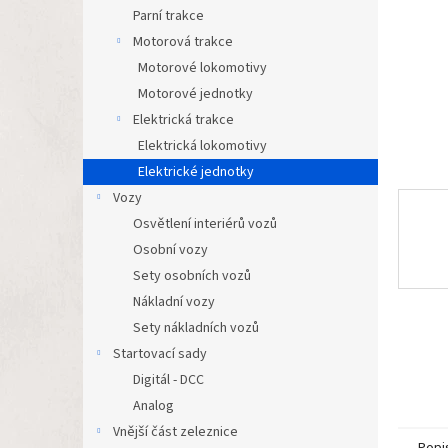
n
Parní trakce
e
Motorová trakce
l
Motorové lokomotivy
Motorové jednotky
Elektrická trakce
Elektrická lokomotivy
Elektrické jednotky
Vozy
Osvětlení interiérů vozů
Osobní vozy
Sety osobních vozů
Nákladní vozy
Sety nákladních vozů
Startovací sady
Digitál - DCC
Analog
Vnější část zeleznice