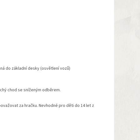
á do základní desky (osvětlení vozů)
tichý chod se sníženým odběrem.
považovat za hračku. Nevhodné pro děti do 14 let z