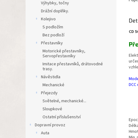
Popi
Výhybky, točny
Drážní doplňky.
Kolejivo
Det
S podložím
CD 5
Bez podloží
Přestavníky
Př
Motorické přestavníky,
Elek
Servopřestavníky
urče
Imitace přestavníků, drátovodné
vzhl
trasy.
Návěstidla
Mode
DCC 
Mechanické
Přejezdy
Světelné, mechanické...
Sloupkové
Ostatní příslušenství
Epoc
Dopravní provoz
Délk
Hmot
Auta
Min.