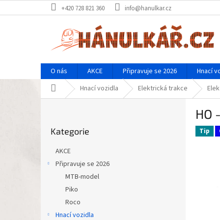
Přejít
+420 728 821 360
info@hanulkar.cz
na
obsah
O nás
AKCE
Připravuje se 2026
Hnací v
Domů
Hnací vozidla
Elektrická trakce
Elek
P
HO 
o
Přeskočit
s
Kategorie
kategorie
Tip
t
r
AKCE
a
Připravuje se 2026
n
MTB-model
n
í
Piko
p
Roco
a
Hnací vozidla