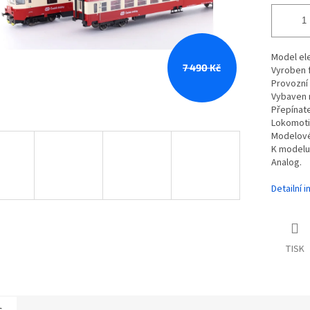
Model ele
7 490 Kč
Vyroben 
Provozní 
Vybaven 
Přepínate
Lokomoti
Modelové
K modelu 
Analog.
Detailní 
TISK