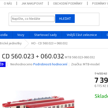
O NÁS
JAK NAKUPOVAT
OBCHODNÍ PODMÍNKY
PODMÍNKY 
HLEDAT
ozidla
Vozy
Startovací sady
Vnější část zeleznice
trické jednotky
HO - CD 560.023 + 060.032
- CD 560.023 + 060.032
MTB 560.023-060.032
Průměrné
Neohodnoceno
Podrobnosti hodnocení
Značka:
MTB-model
ČD
hodnocení
produktu
7 490 Kč
je
7 3
0,0
6 115 Kč
z
5
Měrná
Skla
hvězdiček.
cena: