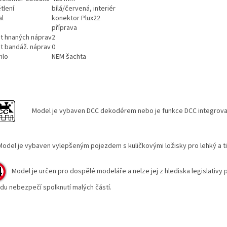
tlení
bílá/červená, interiér
al
konektor Plux22
příprava
t hnaných náprav
2
t bandáž. náprav
0
hlo
NEM šachta
Model je vybaven DCC dekodérem nebo je funkce DCC integrovan
del je vybaven vylepšeným pojezdem s kuličkovými ložisky pro lehký a 
Model je určen pro dospělé modeláře a nelze jej z hlediska legislativy 
du nebezpečí spolknutí malých částí.