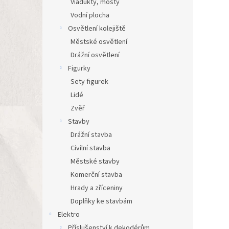
Viadukty, mosty
Vodní plocha
Osvětlení kolejiště
Městské osvětlení
Drážní osvětlení
Figurky
Sety figurek
Lidé
Zvěř
Stavby
Drážní stavba
Civilní stavba
Městské stavby
Komerční stavba
Hrady a zříceniny
Doplňky ke stavbám
Elektro
Příslušenství k dekodérům