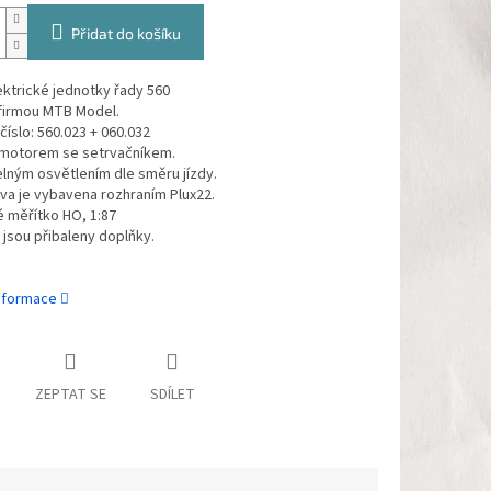
Přidat do košíku
ktrické jednotky řady 560
firmou MTB Model.
číslo: 560.023 + 060.032
motorem se setrvačníkem.
lným osvětlením dle směru jízdy.
va je vybavena rozhraním Plux22.
 měřítko HO, 1:87
jsou přibaleny doplňky.
informace
ZEPTAT SE
SDÍLET