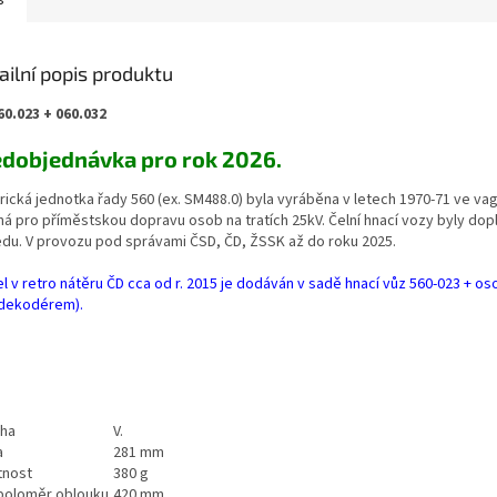
s
ailní popis produktu
60.023 + 060.032
edobjednávka pro rok 2026.
trická jednotka řady 560 (ex. SM488.0) byla vyráběna v letech 1970-71 ve v
ná pro příměstskou dopravu osob na tratích 25kV. Čelní hnací vozy byly d
edu. V provozu pod správami ČSD, ČD, ŽSSK až do roku 2025.
l v retro nátěru ČD cca od r. 2015 je dodáván v sadě hnací vůz 560-023 + o
dekodérem).
ha
V.
a
281 mm
nost
380 g
 poloměr oblouku
420 mm