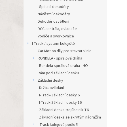
Spínací dekodéry
Návěstní dekodéry
Dekodér osvětlení
DCC centrála, ovladače
Vodiče a svorkovnice
I-Track / systém kolejiště
Car Motion díly pro stavbu silnic
RONDELA - spirálová dráha
Rondela spirálová dráha - HO
Rám pod základní desku
Základní desky
Držák ovládání
I-Track-Základní desky 6
I-Track-Základní desky 16
Základní deska trojúhelník T6
Základní deska se skrytým nádražím
I-Track kolejové podloží