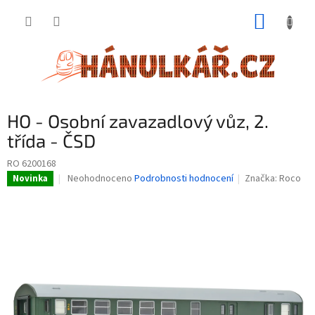
Přejít
NÁKUP
na
obsah
KOŠÍK
HO - Osobní zavazadlový vůz, 2.
třída - ČSD
RO 6200168
Průměrné
Neohodnoceno
Podrobnosti hodnocení
Značka:
Roco
Novinka
hodnocení
produktu
je
0,0
z
5
hvězdiček.