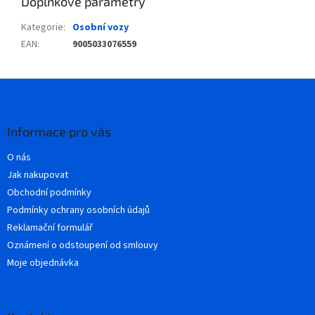
Doplňkové parametry
Kategorie
:
Osobní vozy
EAN
:
9005033076559
Z
á
p
a
Informace pro vás
t
O nás
í
Jak nakupovat
Obchodní podmínky
Podmínky ochrany osobních údajů
Reklamační formulář
Oznámení o odstoupení od smlouvy
Moje objednávka