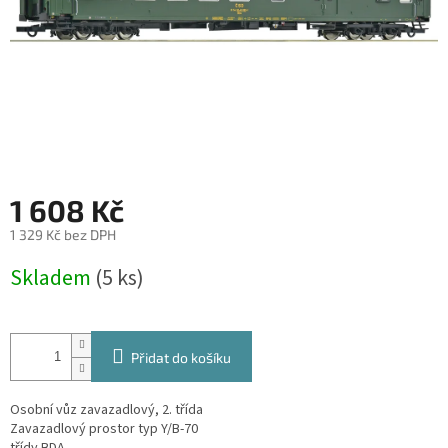
1 608 Kč
1 329 Kč bez DPH
Měrná
Skladem
(5 ks)
cena:
Přidat do košíku
Osobní vůz zavazadlový, 2. třída
Zavazadlový prostor typ Y/B-70