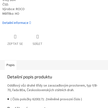
třídy BDA
ČSD.
Výrobce: ROCO
Měřítko: HO
Detailní informace
ZEPTAT SE
SDÍLET
Popis
Detailní popis produktu
Oddílový vůz druhé třídy se zavazadlovým prostorem, typ Y/B-
70, řada BDa, Československých státních drah.
■ ( Číslo položky 6200171: Změněné provozní číslo )