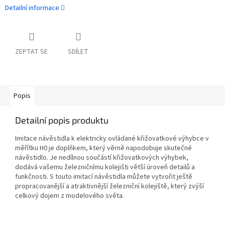
Detailní informace
ZEPTAT SE
SDÍLET
Popis
Detailní popis produktu
Imitace návěstidla k elektricky ovládané křižovatkové výhybce v
měřítku H0 je doplňkem, který věrně napodobuje skutečné
návěstidlo. Je nedílnou součástí křižovatkových výhybek,
dodává vašemu železničnímu kolejišti větší úroveň detailů a
funkčnosti. S touto imitací návěstidla můžete vytvořit ještě
propracovanější a atraktivnější železniční kolejiště, který zvýší
celkový dojem z modelového světa.