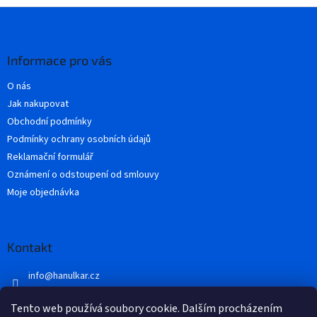
Z
á
p
a
Informace pro vás
t
O nás
í
Jak nakupovat
Obchodní podmínky
Podmínky ochrany osobních údajů
Reklamační formulář
Oznámení o odstoupení od smlouvy
Moje objednávka
Kontakt
info
@
hanulkar.cz
+420 728 821 360
Tento web používá soubory cookie. Dalším procházením