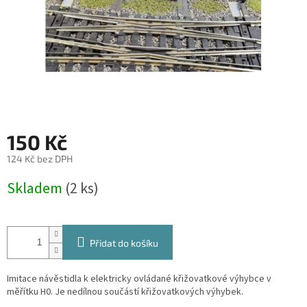
150 Kč
124 Kč bez DPH
Měrná
Skladem
(2 ks)
cena:
Přidat do košíku
Imitace návěstidla k elektricky ovládané křižovatkové výhybce v
měřítku H0. Je nedílnou součástí křižovatkových výhybek.