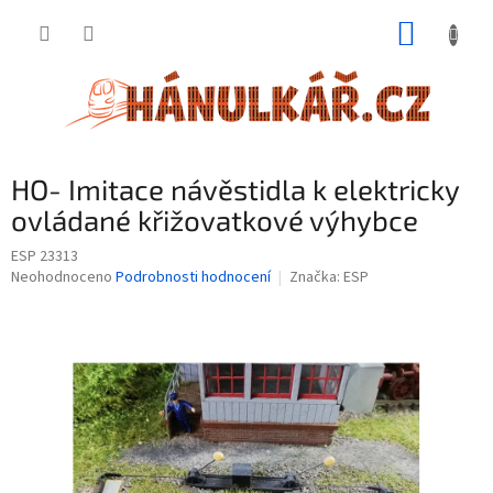
Přejít
NÁKUP
na
obsah
KOŠÍK
HO- Imitace návěstidla k elektricky
ovládané křižovatkové výhybce
ESP 23313
Průměrné
Neohodnoceno
Podrobnosti hodnocení
Značka:
ESP
hodnocení
produktu
je
0,0
z
5
hvězdiček.