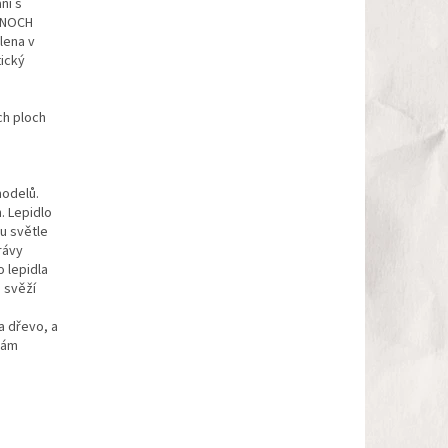
ní s
o NOCH
lena v
tický
ch ploch
modelů.
. Lepidlo
u světle
rávy
o lepidla
 svěží
a dřevo, a
vám