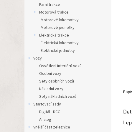
n
Parní trakce
e
Motorová trakce
l
Motorové lokomotivy
Motorové jednotky
Elektrická trakce
Elektrická lokomotivy
Elektrické jednotky
Vozy
Osvětlení interiérů vozů
Osobní vozy
Sety osobních vozů
Nákladní vozy
Popi
Sety nákladních vozů
Startovací sady
Det
Digitál - DCC
Analog
Lep
Vnější část zeleznice