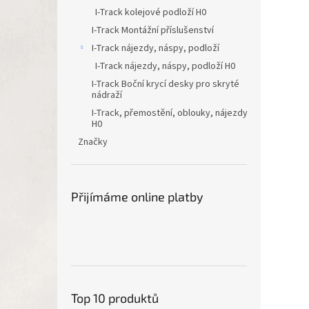
I-Track kolejové podloží H0
I-Track Montážní příslušenství
I-Track nájezdy, náspy, podloží
I-Track nájezdy, náspy, podloží H0
I-Track Boční krycí desky pro skryté
nádraží
I-Track, přemostění, oblouky, nájezdy
H0
Značky
Přijímáme online platby
Top 10 produktů