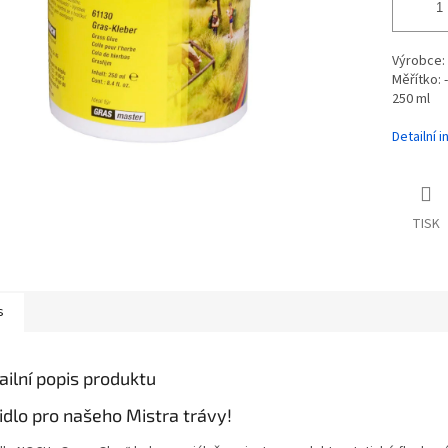
Výrobce:
Měřítko: -
250 ml
Detailní 
TISK
s
ailní popis produktu
idlo pro našeho Mistra trávy!