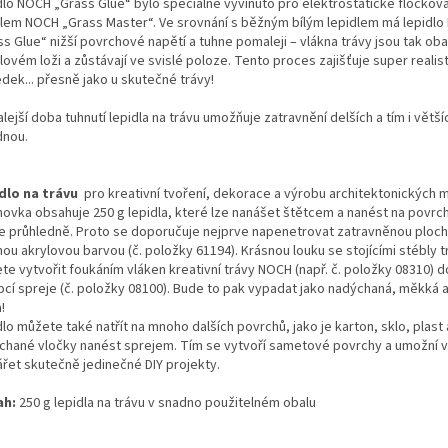
dlo NOCH „Grass Glue“ bylo speciálně vyvinuto pro elektrostatické flocková
dlem NOCH „Grass Master“. Ve srovnání s běžným bílým lepidlem má lepidl
s Glue“ nižší povrchové napětí a tuhne pomaleji – vlákna trávy jsou tak oba
lovém loži a zůstávají ve svislé poloze. Tento proces zajišťuje super realis
dek... přesně jako u skutečné trávy!
ejší doba tuhnutí lepidla na trávu umožňuje zatravnění delších a tím i větší
dnou.
dlo na trávu
pro kreativní tvoření, dekorace a výrobu architektonických 
hovka obsahuje 250 g lepidla, které lze nanášet štětcem a nanést na povrch
e průhledně. Proto se doporučuje nejprve napenetrovat zatravněnou ploch
ou akrylovou barvou (č. položky 61194). Krásnou louku se stojícími stébly t
e vytvořit foukáním vláken kreativní trávy NOCH (např. č. položky 08310) d
cí spreje (č. položky 08100). Bude to pak vypadat jako nadýchaná, měkká a
a!
lo můžete také natřít na mnoho dalších povrchů, jako je karton, sklo, plast 
chané vločky nanést sprejem. Tím se vytvoří sametové povrchy a umožní 
ářet skutečně jedinečné DIY projekty.
ah:
250 g lepidla na trávu v snadno použitelném obalu