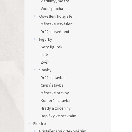
Viadukty, mosty
Vodní plocha
Osvětlení kolejiště
Městské osvětlení
Drážní osvětlení
Figurky
Sety figurek
Lidé
Zvěř
Stavby
Drážní stavba
Civilní stavba
Městské stavby
Komerční stavba
Hrady a zříceniny
Doplňky ke stavbám
Elektro
Příslušenství k dekodérům