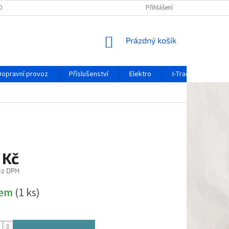
OCHRANY OSOBNÍCH ÚDAJŮ
REKLAMAČNÍ FORMULÁŘ
Přihlášení
OZNÁMENÍ O 
NÁKUPNÍ
Prázdný košík
KOŠÍK
Dopravní provoz
Příslušenství
Elektro
I-Track / systém ko
 Kč
ez DPH
dem
(1 ks)