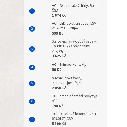
HO - Osobní vůz 2. třídy, Ba -
ČSD
1 674 Kč
HO - LED osvětlení vozů, LSM
WLABmz 12 kupé
599 Kč
Startovací analogová sada -
Taurus ÖBB s nákladními
vagony
3 625 Kč
HO - Snímací kontakty
50 Kč
Mechanické závory,
jednokolejný přejezd
2 850 Kč
HO-Lampa nádražní nový typ,
bílá
194 Kč
HO - Dieselová lokomotiva T
669.0107, ČSD
5 300 Kč