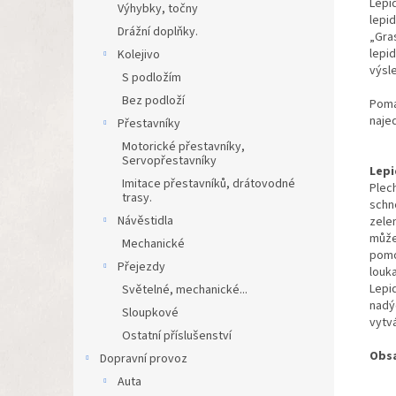
Lepi
Výhybky, točny
lepi
Drážní doplňky.
„Gras
lepid
Kolejivo
výsle
S podložím
Bez podloží
Pomal
naje
Přestavníky
Motorické přestavníky,
Servopřestavníky
Lepi
Imitace přestavníků, drátovodné
Plec
trasy.
schn
Návěstidla
zelen
můžet
Mechanické
pomo
Přejezdy
louk
Lepid
Světelné, mechanické...
nadý
Sloupkové
vytv
Ostatní příslušenství
Obs
Dopravní provoz
Auta