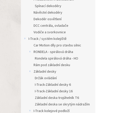
Spínací dekodéry
Návěstní dekodéry
Dekodér osvětlení
DCC centrála, ovladače
Vodiče a svorkovnice
I-Track / systém kolejiště
Car Motion díly pro stavbu silnic
RONDELA - spirálová dráha
Rondela spirálová dráha - HO
Rám pod základní desku
Základní desky
Držák ovládání
I-Track-Základní desky 6
I-Track-Základní desky 16
Základní deska trojúhelník T6
Základní deska se skrytým nádražím
I-Track kolejové podloží