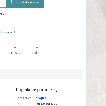
Přidat do košíku
 Noch
----
informace
ZEPTAT SE
SDÍLET
Doplňkové parametry
Kategorie
:
Krajina
EAN
:
4007246611300