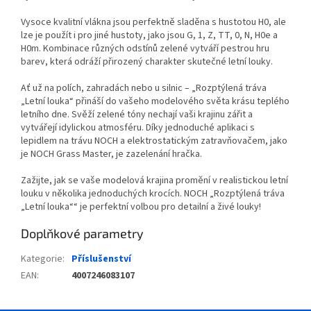
Vysoce kvalitní vlákna jsou perfektně sladěna s hustotou H0, ale
lze je použít i pro jiné hustoty, jako jsou G, 1, Z, TT, 0, N, H0e a
H0m. Kombinace různých odstínů zelené vytváří pestrou hru
barev, která odráží přirozený charakter skutečné letní louky.
Ať už na polích, zahradách nebo u silnic – „Rozptýlená tráva
„Letní louka“ přináší do vašeho modelového světa krásu teplého
letního dne. Svěží zelené tóny nechají vaši krajinu zářit a
vytvářejí idylickou atmosféru. Díky jednoduché aplikaci s
lepidlem na trávu NOCH a elektrostatickým zatravňovačem, jako
je NOCH Grass Master, je zazelenání hračka.
Zažijte, jak se vaše modelová krajina promění v realistickou letní
louku v několika jednoduchých krocích. NOCH „Rozptýlená tráva
„Letní louka““ je perfektní volbou pro detailní a živé louky!
Doplňkové parametry
Kategorie
:
Příslušenství
EAN
:
4007246083107