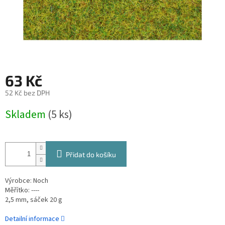
63 Kč
52 Kč bez DPH
Měrná
Skladem
(5 ks)
cena:
Přidat do košíku
Výrobce: Noch
Měřítko: ----
2,5 mm, sáček 20 g
Detailní informace