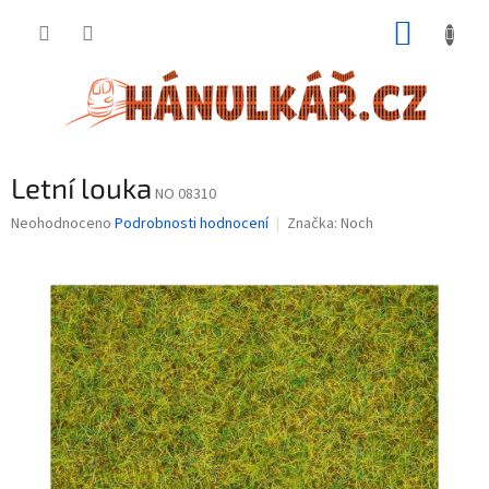
Přejít
NÁKUP
na
obsah
KOŠÍK
Letní louka
NO 08310
Průměrné
Neohodnoceno
Podrobnosti hodnocení
Značka:
Noch
hodnocení
produktu
je
0,0
z
5
hvězdiček.