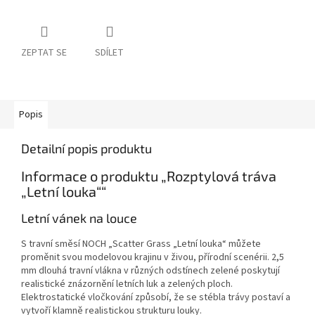
ZEPTAT SE
SDÍLET
Popis
Detailní popis produktu
Informace o produktu „Rozptylová tráva
„Letní louka““
Letní vánek na louce
S travní směsí NOCH „Scatter Grass „Letní louka“ můžete
proměnit svou modelovou krajinu v živou, přírodní scenérii. 2,5
mm dlouhá travní vlákna v různých odstínech zelené poskytují
realistické znázornění letních luk a zelených ploch.
Elektrostatické vločkování způsobí, že se stébla trávy postaví a
vytvoří klamně realistickou strukturu louky.