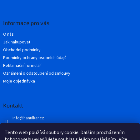
Z
á
p
a
Informace pro vás
t
O nás
í
Jak nakupovat
Obchodní podmínky
Podmínky ochrany osobních údajů
Reklamační formulář
Oznámení o odstoupení od smlouvy
Moje objednávka
Kontakt
info
@
hanulkar.cz
+420 728 821 360
Tento web používá soubory cookie. Dalším procházením
Přidejte se k nám...
tohoto webu vyjadřujete souhlas s jejich používáním.. Více