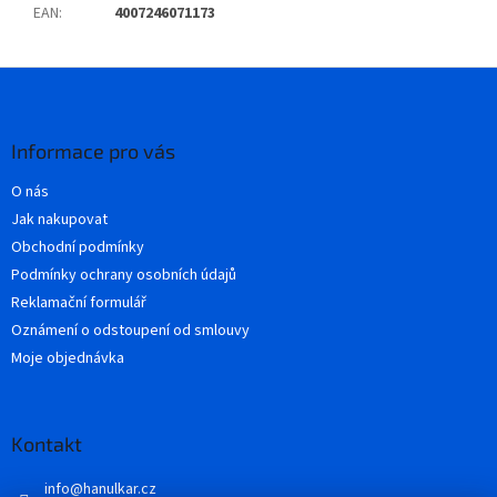
EAN
:
4007246071173
Z
á
p
a
Informace pro vás
t
O nás
í
Jak nakupovat
Obchodní podmínky
Podmínky ochrany osobních údajů
Reklamační formulář
Oznámení o odstoupení od smlouvy
Moje objednávka
Kontakt
info
@
hanulkar.cz