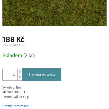
188 Kč
155 Kč bez DPH
Měrná
Skladem
(2 ks)
cena:
Přidat do košíku
Výrobce: Noch
Měřítko: HO, TT
9 mm, sáček 50 g
Detailní informace