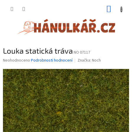
Přejít
NÁKUP
na
obsah
KOŠÍK
Louka statická tráva
NO 07117
Průměrné
Neohodnoceno
Podrobnosti hodnocení
Značka:
Noch
hodnocení
produktu
je
0,0
z
5
hvězdiček.