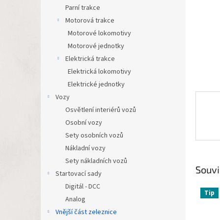
n
Parní trakce
e
Motorová trakce
l
Motorové lokomotivy
Motorové jednotky
Elektrická trakce
Elektrická lokomotivy
Elektrické jednotky
Vozy
Osvětlení interiérů vozů
Osobní vozy
Sety osobních vozů
Nákladní vozy
Sety nákladních vozů
Souvi
Startovací sady
Digitál - DCC
Tip
Analog
Vnější část zeleznice