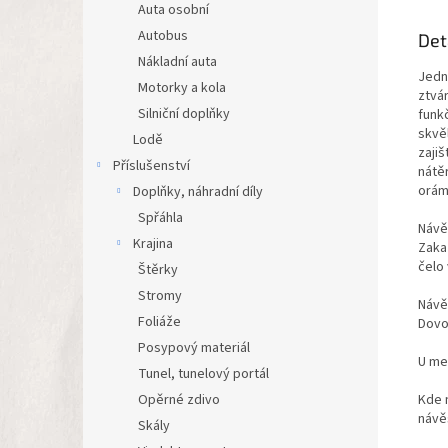
Auta osobní
Autobus
Det
Nákladní auta
Jedn
Motorky a kola
ztvá
Silniční doplňky
funk
skvěl
Lodě
zaji
Příslušenství
nátě
orám
Doplňky, náhradní díly
Spřáhla
Návěs
Krajina
Zakaz
čelo 
Štěrky
Stromy
Návě
Foliáže
Dovol
Posypový materiál
U me
Tunel, tunelový portál
Kde n
Opěrné zdivo
návě
Skály