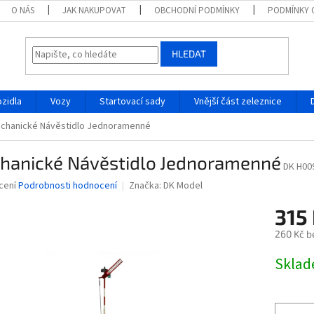
O NÁS
JAK NAKUPOVAT
OBCHODNÍ PODMÍNKY
PODMÍNKY 
HLEDAT
ozidla
Vozy
Startovací sady
Vnější část zeleznice
chanické Návěstidlo Jednoramenné
hanické Návěstidlo Jednoramenné
DK H00
né
cení
Podrobnosti hodnocení
Značka:
DK Model
ní
315
u
260 Kč b
Měrná
Skla
cena:
ek.