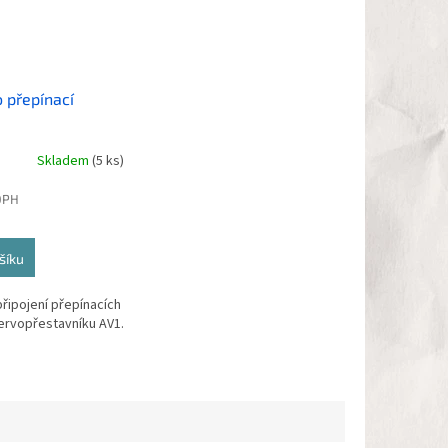
 přepínací
stavníku AVS1
Skladem
(5 ks)
DPH
šíku
řipojení přepínacích
ervopřestavníku AV1.