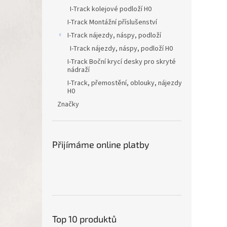
I-Track kolejové podloží H0
I-Track Montážní příslušenství
I-Track nájezdy, náspy, podloží
I-Track nájezdy, náspy, podloží H0
I-Track Boční krycí desky pro skryté
nádraží
I-Track, přemostění, oblouky, nájezdy
H0
Značky
Přijímáme online platby
Top 10 produktů