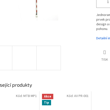
Jednoram
prvek pro
design a 
pohonu.
Detailní 
TISK
sející produkty
Kód:
MTB MP1
Kód:
AV PR-001
Akce
Tip