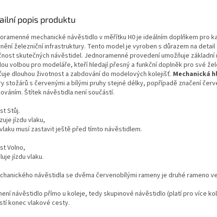
ailní popis produktu
oramenné mechanické návěstidlo v měřítku H0 je ideálním doplňkem pro kaž
rnění železniční infrastruktury. Tento model je vyroben s důrazem na detail
čnost skutečných návěstidel. Jednoramenné provedení umožňuje základní ná
ou volbou pro modeláře, kteří hledají přesný a funkční doplněk pro své žele
šťuje dlouhou životnost a zabdování do modelových kolejišť.
Mechanická hl
ry stožárů s červenými a bílými pruhy stejné délky, popřípadě značení červ
ováním. Štítek návěstidla není součástí.
t Stůj.
uje jízdu vlaku,
vlaku musí zastavit ještě před tímto návěstidlem.
st Volno,
uje jízdu vlaku.
chanického návěstidla se dvěma červenobílými rameny je druhé rameno ve 
ení návěstidlo přímo u koleje, tedy skupinové návěstidlo (platí pro více kol
stí konec vlakové cesty.