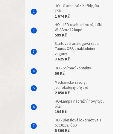
HO - Osobní vůz 2. třídy, Ba -
ČSD
1 674 Kč
HO - LED osvětlení vozů, LSM
WLABmz 12 kupé
599 Kč
Startovací analogová sada -
Taurus ÖBB s nákladními
vagony
3 625 Kč
HO - Snímací kontakty
50 Kč
Mechanické závory,
jednokolejný přejezd
2 850 Kč
HO-Lampa nádražní nový typ,
bílá
194 Kč
HO - Dieselová lokomotiva T
669.0107, ČSD
5 300 Kč