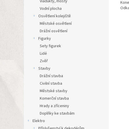
Viadukty, mosty
Kone
Odka
Vodní plocha
Osvětlení kolejiště
Městské osvětlení
Drážní osvětlení
Figurky
Sety figurek
Lidé
Zvěř
Stavby
Drážní stavba
Civilní stavba
Městské stavby
Komerční stavba
Hrady a zříceniny
Doplňky ke stavbám
Elektro
Příslušenství k dekodérům