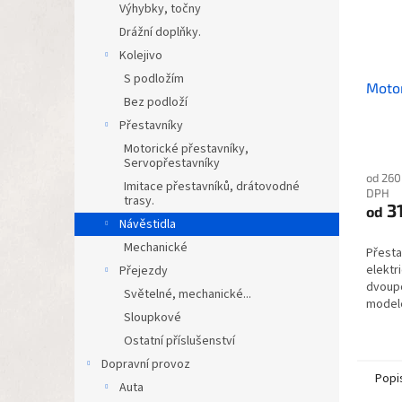
Výhybky, točny
Drážní doplňky.
Kolejivo
S podložím
Motor
Bez podloží
Přestavníky
Průmě
Motorické přestavníky,
hodno
Servopřestavníky
od 260
produ
Imitace přestavníků, drátovodné
DPH
je
trasy.
31
od
5,0
Návěstidla
z
Mechanické
5
Přesta
hvězdi
elektr
Přejezdy
dvoup
Světelné, mechanické...
modele
Sloupkové
mechan
závory
Ostatní příslušenství
několik
Dopravní provoz
Popi
Auta