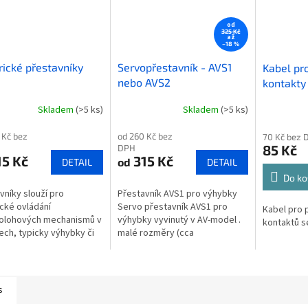
od
325 Kč
až
–18 %
ické přestavníky
Servopřestavník - AVS1
Kabel pro
nebo AVS2
kontakty
servopře
Skladem
(>5 ks)
Skladem
(>5 ks)
rné
cení
 Kč bez
od 260 Kč bez
70 Kč bez 
ktu
85 Kč
DPH
5 Kč
315 Kč
od
DETAIL
DETAIL
Do ko
vníky slouží pro
Přestavník AVS1 pro výhybky
ček.
ické ovládání
Servo přestavník AVS1 pro
Kabel pro p
olohových mechanismů v
výhybky vyvinutý v AV-model .
kontaktů s
ch, typicky výhybky či
malé rozměry (cca
ická návěstidla a
53x38x19mm) bezšroubový
.Zdvih se nastavuje v
upínací mechanismus struny
a stupních, pozicí...
dva...
s