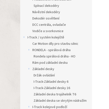
Spínací dekodéry
Návěstní dekodéry
Dekodér osvětlení
DCC centrála, ovladače
Vodiče a svorkovnice
I-Track / systém kolejiště
Car Motion díly pro stavbu silnic
RONDELA - spirálová dráha
Rondela spirálová dráha - HO
Rám pod základní desku
Základní desky
Držák ovládání
I-Track-Základní desky 6
I-Track-Základní desky 16
Základní deska trojúhelník T6
Základní deska se skrytým nádražím
I-Track kolejové podloží