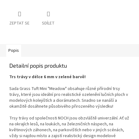
ZEPTAT SE
SDÍLET
Popis
Detailní popis produktu
Trs trávy v délce 6 mm v zelené barvě!
Sada Grass Tuft Mini "Meadow" obsahuje různé přírodní trsy
trávy, které jsou ideální pro realistické ozelenění lučních ploch v
modelových kolejištích a diorámatech. Snadno se nanáší a
okamžitě dosáhnete působivého přirozeného výsledku!
Trsy trávy od společnosti NOCH jsou obzvláště univerzální. Ať už
na okrajích lesů, na loukách, na železničních náspech, na
květinových záhonech, na parkovištích nebo v jiných scénách,
vždy si najdou místo a zajistí realistický design modelové