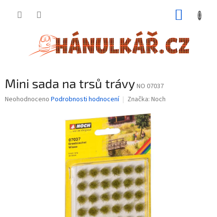
Přejít
NÁKUP
na
obsah
KOŠÍK
Mini sada na trsů trávy
NO 07037
Průměrné
Neohodnoceno
Podrobnosti hodnocení
Značka:
Noch
hodnocení
produktu
je
0,0
z
5
hvězdiček.