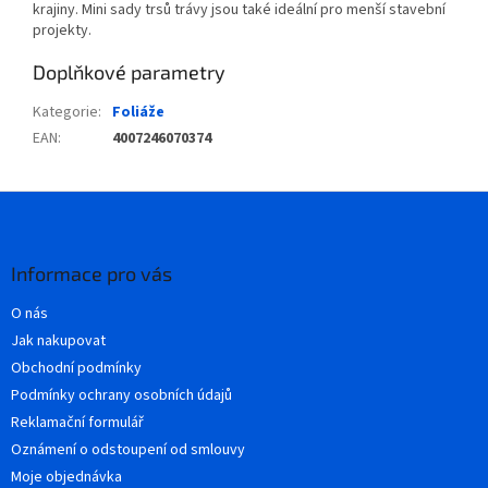
krajiny.
Mini sady trsů trávy jsou také ideální pro menší stavební
projekty.
Doplňkové parametry
Kategorie
:
Foliáže
EAN
:
4007246070374
Z
á
p
a
Informace pro vás
t
O nás
í
Jak nakupovat
Obchodní podmínky
Podmínky ochrany osobních údajů
Reklamační formulář
Oznámení o odstoupení od smlouvy
Moje objednávka