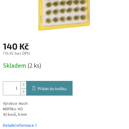
140 Kč
116 Kč bez DPH
Měrná
Skladem
(2 ks)
cena:
Přidat do košíku
Výrobce: Noch
Měřítko: HO
42 kusů, 6 mm
Detailní informace