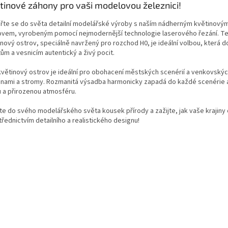
tinové záhony pro vaši modelovou železnici!
řte se do světa detailní modelářské výroby s naším nádherným květinový
ovem, vyrobeným pomocí nejmodernější technologie laserového řezání. T
inový ostrov, speciálně navržený pro rozchod H0, je ideální volbou, která 
ům a vesnicím autentický a živý pocit.
květinový ostrov je ideální pro obohacení městských scenérií a venkovskýc
linami a stromy. Rozmanitá výsadba harmonicky zapadá do každé scenérie a
u a přirozenou atmosféru.
te do svého modelářského světa kousek přírody a zažijte, jak vaše krajiny o
řednictvím detailního a realistického designu!