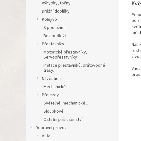
Kvě
Výhybky, točny
Drážní doplňky.
Pono
Kolejivo
ostr
květ
S podložím
měst
Bez podloží
Přestavníky
Náš 
rost
Motorické přestavníky,
živo
Servopřestavníky
Imitace přestavníků, drátovodné
Vnes
trasy.
prost
Návěstidla
Mechanické
Přejezdy
Světelné, mechanické...
Sloupkové
Ostatní příslušenství
Dopravní provoz
Auta