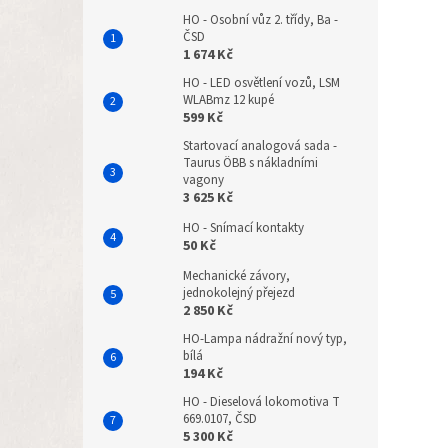
HO - Osobní vůz 2. třídy, Ba -
ČSD
1 674 Kč
HO - LED osvětlení vozů, LSM
WLABmz 12 kupé
599 Kč
Startovací analogová sada -
Taurus ÖBB s nákladními
vagony
3 625 Kč
HO - Snímací kontakty
50 Kč
Mechanické závory,
jednokolejný přejezd
2 850 Kč
HO-Lampa nádražní nový typ,
bílá
194 Kč
HO - Dieselová lokomotiva T
669.0107, ČSD
5 300 Kč