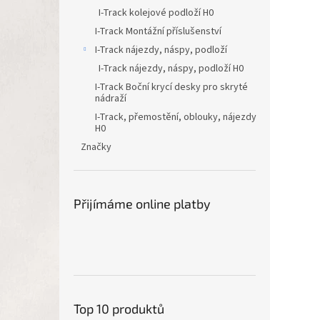
I-Track kolejové podloží H0
I-Track Montážní příslušenství
I-Track nájezdy, náspy, podloží
I-Track nájezdy, náspy, podloží H0
I-Track Boční krycí desky pro skryté
nádraží
I-Track, přemostění, oblouky, nájezdy
H0
Značky
Přijímáme online platby
Top 10 produktů