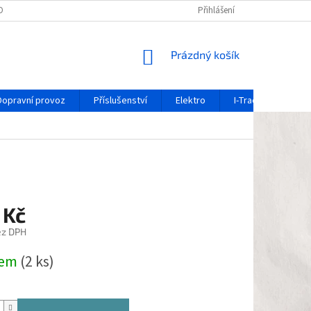
OCHRANY OSOBNÍCH ÚDAJŮ
REKLAMAČNÍ FORMULÁŘ
Přihlášení
OZNÁMENÍ O 
NÁKUPNÍ
Prázdný košík
KOŠÍK
Dopravní provoz
Příslušenství
Elektro
I-Track / systém ko
 Kč
ez DPH
dem
(2 ks)