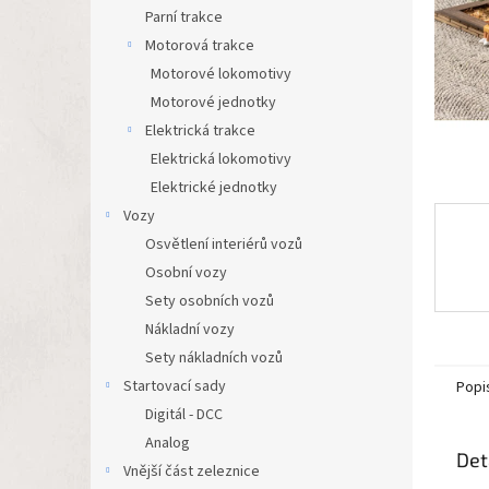
n
Parní trakce
e
Motorová trakce
l
Motorové lokomotivy
Motorové jednotky
Elektrická trakce
Elektrická lokomotivy
Elektrické jednotky
Vozy
Osvětlení interiérů vozů
Osobní vozy
Sety osobních vozů
Nákladní vozy
Sety nákladních vozů
Startovací sady
Popi
Digitál - DCC
Analog
Det
Vnější část zeleznice