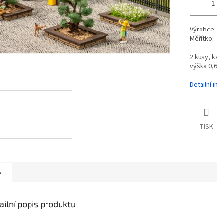
Výrobce:
Měřítko: -
2 kusy, k
výška 0,
Detailní 
TISK
s
ailní popis produktu