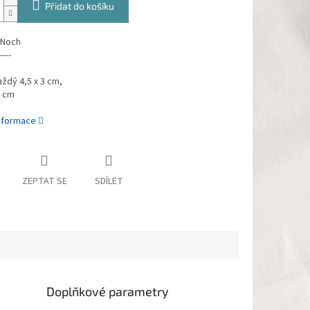
Přidat do košíku
 Noch
----
aždý 4,5 x 3 cm,
6 cm
informace
ZEPTAT SE
SDÍLET
Doplňkové parametry