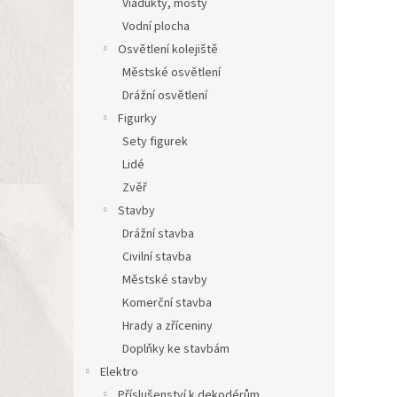
Viadukty, mosty
Vodní plocha
Osvětlení kolejiště
Městské osvětlení
Drážní osvětlení
Figurky
Sety figurek
Lidé
Zvěř
Stavby
Drážní stavba
Civilní stavba
Městské stavby
Komerční stavba
Hrady a zříceniny
Doplňky ke stavbám
Elektro
Příslušenství k dekodérům