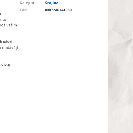
Kategorie
:
Krajina
EAN
:
4007246141050
m
ento
dodá vašim
h návsi
 dodává jí
žívají