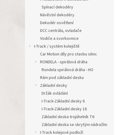
Spínací dekodéry
Návěstní dekodéry
Dekodér osvětlení
DCC centrála, ovladače
Vodiče a svorkovnice
I-Track / systém kolejiště
Car Motion díly pro stavbu silnic
RONDELA - spirálová dráha
Rondela spirálová dráha - HO
Rám pod základní desku
Základní desky
Držák ovládání
I-Track-Základní desky 6
I-Track-Základní desky 16
Základní deska trojúhelník T6
Základní deska se skrytým nádražím
I-Track kolejové podloží