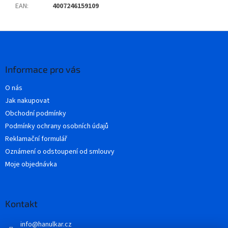
EAN
:
4007246159109
Z
á
p
a
Informace pro vás
t
O nás
í
Jak nakupovat
Obchodní podmínky
Podmínky ochrany osobních údajů
Reklamační formulář
Oznámení o odstoupení od smlouvy
Moje objednávka
Kontakt
info
@
hanulkar.cz