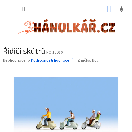
Přejít
NÁKUP
na
obsah
KOŠÍK
Řidiči skútrů
NO 15910
Průměrné
Neohodnoceno
Podrobnosti hodnocení
Značka:
Noch
hodnocení
produktu
je
0,0
z
5
hvězdiček.