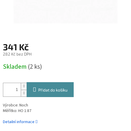
341 Kč
282 Kč bez DPH
Měrná
Skladem
(2 ks)
cena:
Přidat do košíku
Výrobce: Noch
Měřítko: HO 1:87
Detailní informace