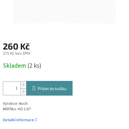
260 Kč
215 Kč bez DPH
Měrná
Skladem
(2 ks)
cena:
Přidat do košíku
Výrobce: Noch
Měřítko: HO 1:87
Detailní informace