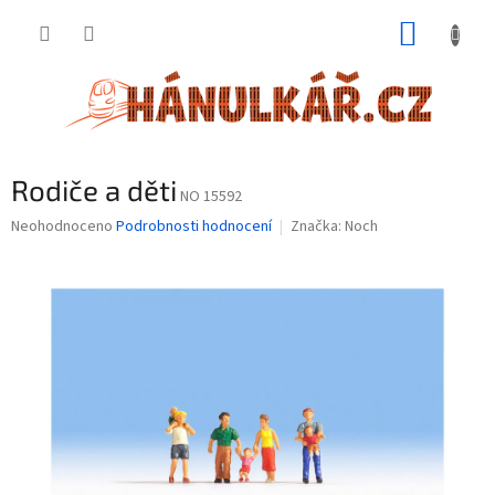
Přejít
NÁKUP
na
obsah
KOŠÍK
Rodiče a děti
NO 15592
Průměrné
Neohodnoceno
Podrobnosti hodnocení
Značka:
Noch
hodnocení
produktu
je
0,0
z
5
hvězdiček.