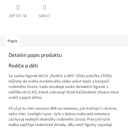
ZEPTAT SE
SDÍLET
Popis
Detailní popis produktu
Rodiče a děti
Se sadou figurek NOCH „Rodiče a děti“ (číslo položky 15592)
můžete do svého modelového vlaku vnést teplo a bezpečí
rodinného života. Sada obsahuje sedm detailních figurek v
měřítku H0 (1:87), které zobrazují různé každodenní situace mezi
rodiči a jejich dětmi.
Ať už je to otec nesoucí dítě na ramenou, pár kráčející s dcerou
nebo otec zvedající syna - tyto s láskou malované miniatury
zachycují nejlepší okamžiky rodinného života. Precizní ruční
malba zajišťuje realistické detaily, díky nimž figurky vypadají