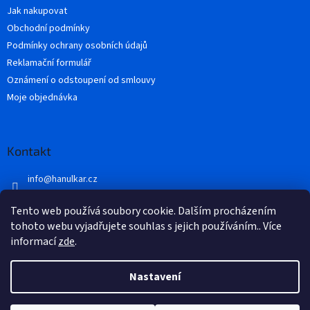
Jak nakupovat
Obchodní podmínky
Podmínky ochrany osobních údajů
Reklamační formulář
Oznámení o odstoupení od smlouvy
Moje objednávka
Kontakt
info
@
hanulkar.cz
+420 728 821 360
Tento web používá soubory cookie. Dalším procházením
Přidejte se k nám...
tohoto webu vyjadřujete souhlas s jejich používáním.. Více
informací
zde
.
Nastavení
Vytvořil Shoptet