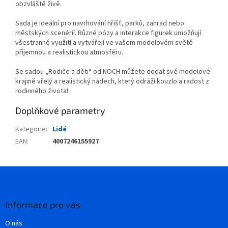
obzvláště živě.
Sada je ideální pro navrhování hřišť, parků, zahrad nebo
městských scenérií. Různé pózy a interakce figurek umožňují
všestranné využití a vytvářejí ve vašem modelovém světě
příjemnou a realistickou atmosféru.
Se sadou „Rodiče a děti“ od NOCH můžete dodat své modelové
krajině vřelý a realistický nádech, který odráží kouzlo a radost z
rodinného života!
Doplňkové parametry
Kategorie
:
Lidé
EAN
:
4007246155927
Z
á
p
a
Informace pro vás
t
O nás
í