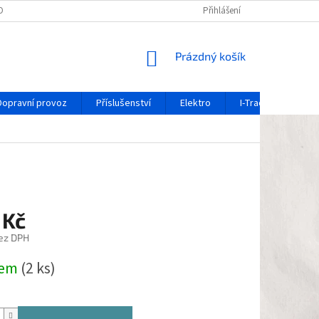
OCHRANY OSOBNÍCH ÚDAJŮ
REKLAMAČNÍ FORMULÁŘ
Přihlášení
OZNÁMENÍ O 
NÁKUPNÍ
Prázdný košík
KOŠÍK
Dopravní provoz
Příslušenství
Elektro
I-Track / systém ko
 Kč
ez DPH
dem
(2 ks)