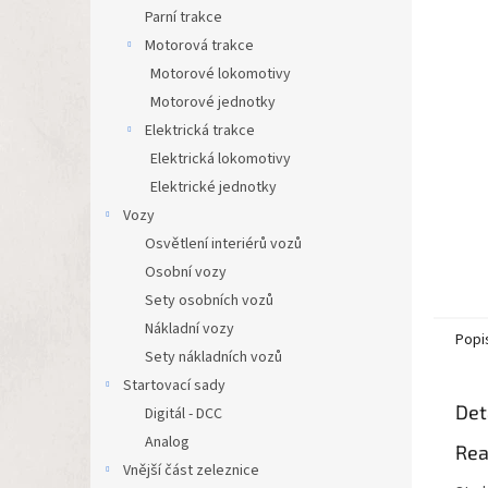
n
Parní trakce
e
Motorová trakce
l
Motorové lokomotivy
Motorové jednotky
Elektrická trakce
Elektrická lokomotivy
Elektrické jednotky
Vozy
Osvětlení interiérů vozů
Osobní vozy
Sety osobních vozů
Nákladní vozy
Popi
Sety nákladních vozů
Startovací sady
Det
Digitál - DCC
Analog
Real
Vnější část zeleznice