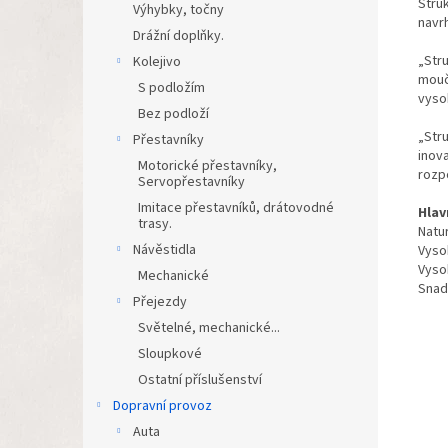
Struk
Výhybky, točny
navr
Drážní doplňky.
„Str
Kolejivo
mouč
S podložím
vyso
Bez podloží
„Str
Přestavníky
inov
Motorické přestavníky,
rozpo
Servopřestavníky
Imitace přestavníků, drátovodné
Hlav
trasy.
Natur
Návěstidla
Vyso
Vysok
Mechanické
Snad
Přejezdy
Světelné, mechanické...
Sloupkové
Ostatní příslušenství
Dopravní provoz
Auta