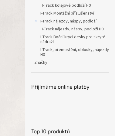
I-Track kolejové podloží H0
I-Track Montážní příslušenství
I-Track nájezdy, náspy, podloží
I-Track nájezdy, náspy, podloží H0
I-Track Boční krycí desky pro skryté
nádraží
I-Track, přemostění, oblouky, nájezdy
H0
Značky
Přijímáme online platby
Top 10 produktů