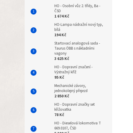
HO - Osobní vůz 2. třídy, Ba -
ČSD
1 674 Kč
HO-Lampa nádražní nový typ,
bílá
194 Kč
Startovací analogová sada -
Taurus ÖBB s nákladními
vagony
3 625 Kč
HO - Dopravní značení -
Výstražný kříž
95 Kč
Mechanické závory,
jednokolejný přejezd
2 850 Kč
HO - Dopravní značky set
křižovatka
78 Kč
HO - Dieselová lokomotiva T
669.0107, ČSD