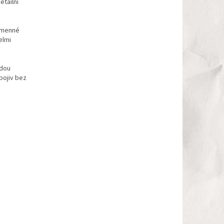
etailní
kamenné
elmi
odou
pojiv bez