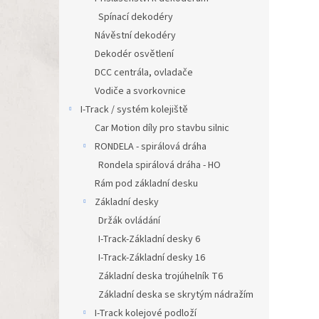
Spínací dekodéry
Návěstní dekodéry
Dekodér osvětlení
DCC centrála, ovladače
Vodiče a svorkovnice
I-Track / systém kolejiště
Car Motion díly pro stavbu silnic
RONDELA - spirálová dráha
Rondela spirálová dráha - HO
Rám pod základní desku
Základní desky
Držák ovládání
I-Track-Základní desky 6
I-Track-Základní desky 16
Základní deska trojúhelník T6
Základní deska se skrytým nádražím
I-Track kolejové podloží