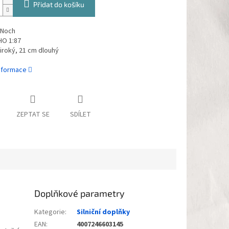
Přidat do košíku
 Noch
HO 1:87
iroký, 21 cm dlouhý
informace
ZEPTAT SE
SDÍLET
Doplňkové parametry
Kategorie
:
Silniční doplňky
EAN
:
4007246603145