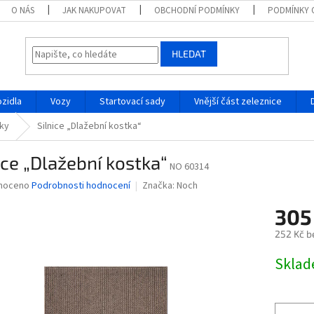
O NÁS
JAK NAKUPOVAT
OBCHODNÍ PODMÍNKY
PODMÍNKY 
HLEDAT
ozidla
Vozy
Startovací sady
Vnější část zeleznice
ňky
Silnice „Dlažební kostka“
ice „Dlažební kostka“
NO 60314
né
noceno
Podrobnosti hodnocení
Značka:
Noch
ní
305
u
252 Kč b
Měrná
Skla
cena:
ek.