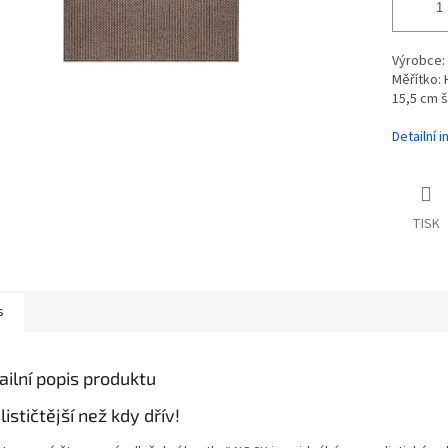
Výrobce:
Měřítko: 
15,5 cm š
Detailní 
TISK
s
ailní popis produktu
ističtější než kdy dřív!