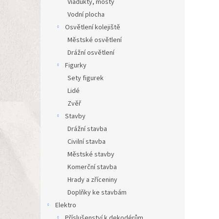
Viadukty, mosty
Vodní plocha
Osvětlení kolejiště
Městské osvětlení
Drážní osvětlení
Figurky
Sety figurek
Lidé
Zvěř
Stavby
Drážní stavba
Civilní stavba
Městské stavby
Komerční stavba
Hrady a zříceniny
Doplňky ke stavbám
Elektro
Příslušenství k dekodérům