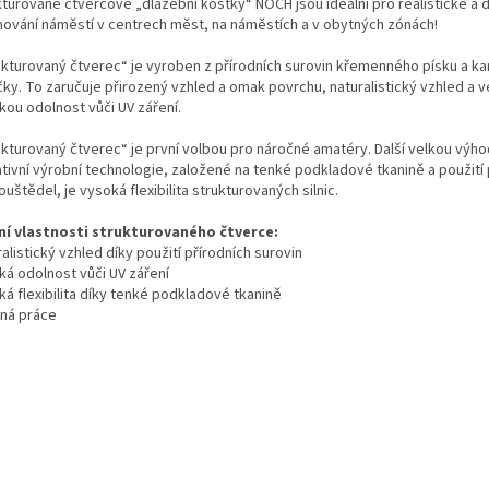
turované čtvercové „dlažební kostky“ NOCH jsou ideální pro realistické a d
hování náměstí v centrech měst, na náměstích a v obytných zónách!
ukturovaný čtverec“ je vyroben z přírodních surovin křemenného písku a 
ky. To zaručuje přirozený vzhled a omak povrchu, naturalistický vzhled a v
kou odolnost vůči UV záření.
ukturovaný čtverec“ je první volbou pro náročné amatéry. Další velkou výh
ativní výrobní technologie, založené na tenké podkladové tkanině a použití 
uštědel, je vysoká flexibilita strukturovaných silnic.
ní vlastnosti strukturovaného čtverce:
alistický vzhled díky použití přírodních surovin
ká odolnost vůči UV záření
á flexibilita díky tenké podkladové tkanině
ná práce