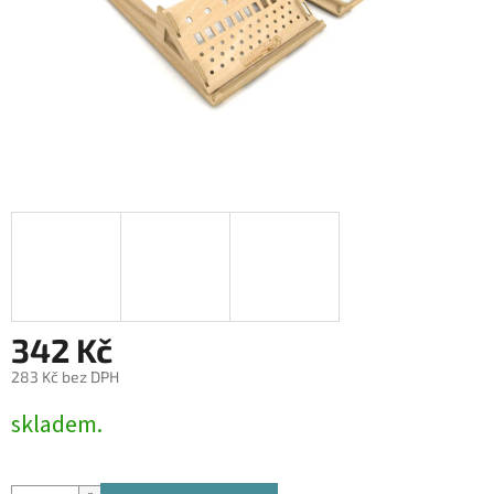
342 Kč
283 Kč bez DPH
Měrná
skladem.
cena: