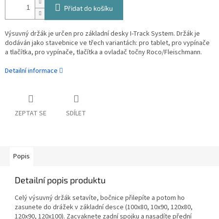
Přidat do košíku
Výsuvný držák je určen pro základní desky I-Track System. Držák je
dodáván jako stavebnice ve třech variantách: pro tablet, pro vypínače
a tlačítka, pro vypínače, tlačítka a ovladač točny Roco/Fleischmann.
Detailní informace
ZEPTAT SE
SDÍLET
Popis
Detailní popis produktu
Celý výsuvný držák setavíte, bočnice přilepíte a potom ho
zasunete do drážek v základní desce (100x80, 10x90, 120x80,
120x90, 120x100). Zacvaknete zadní spojku a nasadíte přední