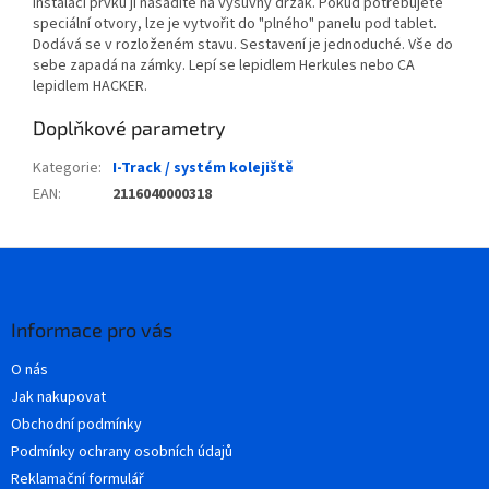
instalaci prvků jí nasadíte na výsuvný držák. Pokud potřebujete
speciální otvory, lze je vytvořit do "plného" panelu pod tablet.
Dodává se v rozloženém stavu. Sestavení je jednoduché. Vše do
sebe zapadá na zámky. Lepí se lepidlem Herkules nebo CA
lepidlem HACKER.
Doplňkové parametry
Kategorie
:
I-Track / systém kolejiště
EAN
:
2116040000318
Z
á
p
a
Informace pro vás
t
O nás
í
Jak nakupovat
Obchodní podmínky
Podmínky ochrany osobních údajů
Reklamační formulář