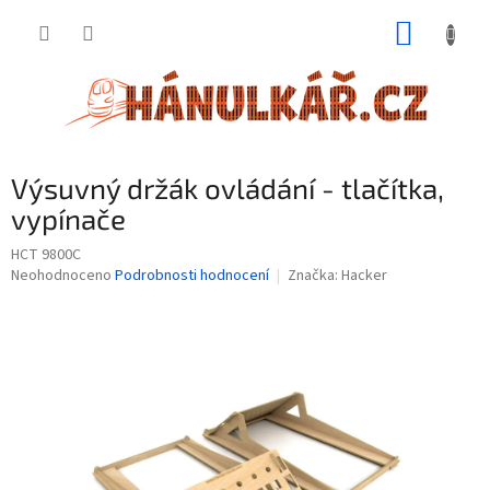
Přejít
NÁKUP
na
obsah
KOŠÍK
Výsuvný držák ovládání - tlačítka,
vypínače
HCT 9800C
Průměrné
Neohodnoceno
Podrobnosti hodnocení
Značka:
Hacker
hodnocení
produktu
je
0,0
z
5
hvězdiček.