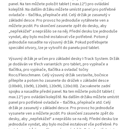
panel. Na ten můžete položit tablet ( max.12“) pro ovládání
kolejiště. Na dalším držáku můžete umístit panel pro potřebné
ovladače – tlačítka, přepínače atd. Celý držák je zasunutý v
základní desce. Pro provoz ho jednoduše vytáhnete ven a
můžete jezdit. Po skončení zasunete zpět do desky, aby
„nepřekážel“ a neprášilo se na něj. Přední desku lze jednoduše
vyndat, aby bylo možné instalovat vše potřebné. Potom jí
jednoduše nasadíte na výsuvný držák. Pokud potřebujete
speciální otvory, lze je vytvořit do panelu pod tablet.
Výsuvný držák je určen pro základní desky I-Track System. Držák
je dodáván ve třech variantách: pro tablet, pro vypínače a
tlačítka, pro vypínače, tlačítka a ovladač točny
Roco/Fleischmann. Celý výsuvný držák sestavíte, bočnice
přilepíte a potom ho zasunete do drážek v základní desce
(100x80, 10x90, 120x80, 120x90, 120x100). Zacvaknete zadní
spojku a nasadíte přední panel. Na ten můžete položit tablet (
max.12“) pro ovládání kolejiště. Na dalším držáku můžete umístit
panel pro potřebné ovladače – tlačítka, přepínače atd. Celý
držák je zasunutý v základní desce. Pro provoz ho jednoduše
vysunete ven a můžete jezdit. Po skončení zasunete zpět do
desky, aby „nepřekážel“ a neprášilo se na něj. Přední desku lze
jednoduše vyndat, aby bylo možné instalovat vše potřebné. Po