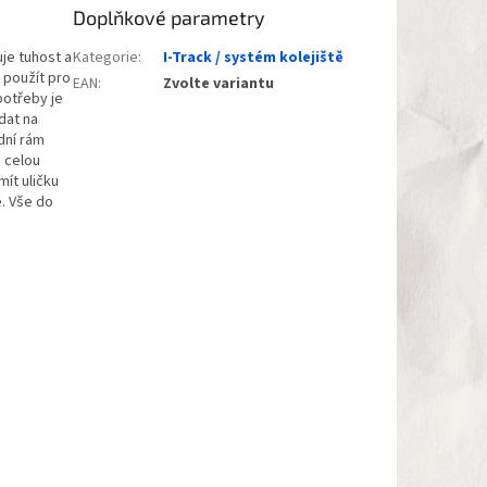
Doplňkové parametry
uje tuhost a
Kategorie
:
I-Track / systém kolejiště
e použít pro
EAN
:
Zvolte variantu
potřeby je
dat na
dní rám
S celou
mít uličku
. Vše do