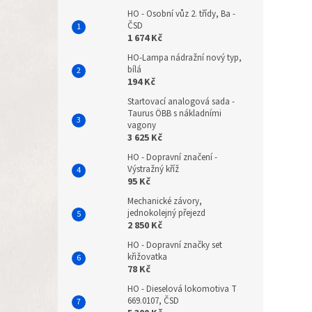
HO - Osobní vůz 2. třídy, Ba -
ČSD
1 674 Kč
HO-Lampa nádražní nový typ,
bílá
194 Kč
Startovací analogová sada -
Taurus ÖBB s nákladními
vagony
3 625 Kč
HO - Dopravní značení -
Výstražný kříž
95 Kč
Mechanické závory,
jednokolejný přejezd
2 850 Kč
HO - Dopravní značky set
křižovatka
78 Kč
HO - Dieselová lokomotiva T
669.0107, ČSD