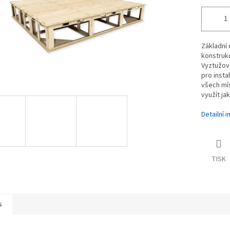
Základní 
konstrukc
Vyztužova
pro insta
všech mís
využít ja
Detailní 
TISK
s