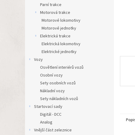
n
Parní trakce
e
Motorová trakce
l
Motorové lokomotivy
Motorové jednotky
Elektrická trakce
Elektrická lokomotivy
Elektrické jednotky
Vozy
Osvětlení interiérů vozů
Osobní vozy
Sety osobních vozů
Nákladní vozy
Sety nákladních vozů
Startovací sady
Digitál - DCC
Popi
Analog
Vnější část zeleznice