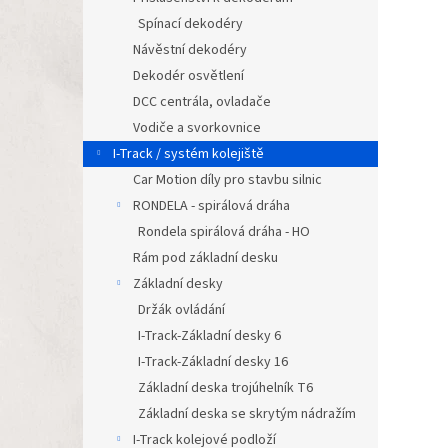
Spínací dekodéry
Návěstní dekodéry
Dekodér osvětlení
DCC centrála, ovladače
Vodiče a svorkovnice
I-Track / systém kolejiště
Car Motion díly pro stavbu silnic
RONDELA - spirálová dráha
Rondela spirálová dráha - HO
Rám pod základní desku
Základní desky
Držák ovládání
I-Track-Základní desky 6
I-Track-Základní desky 16
Základní deska trojúhelník T6
Základní deska se skrytým nádražím
I-Track kolejové podloží