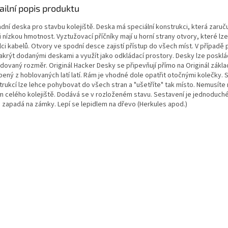
ailní popis produktu
dní deska pro stavbu kolejiště. Deska má speciální konstrukci, která zaruč
 nízkou hmotnost. Vyztužovací příčníky mají u horní strany otvory, které lz
lci kabelů. Otvory ve spodní desce zajistí přístup do všech míst. V případě 
zakrýt dodanými deskami a využít jako odkládací prostory. Desky lze posklá
dovaný rozměr. Originál Hacker Desky se připevňují přímo na Originál zákla
ený z hoblovaných latí latí. Rám je vhodné dole opatřit otočnými kolečky. 
rukcí lze lehce pohybovat do všech stran a "ušetříte" tak místo. Nemusíte 
m celého kolejiště. Dodává se v rozloženém stavu. Sestavení je jednoduché
 zapadá na zámky. Lepí se lepidlem na dřevo (Herkules apod.)