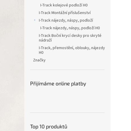
I-Track kolejové podloží H0
I-Track Montážní příslušenství
I-Track nájezdy, náspy, podloží
I-Track nájezdy, náspy, podloží H0
I-Track Boční krycí desky pro skryté
nádraží
I-Track, přemostění, oblouky, nájezdy
H0
Značky
Přijímáme online platby
Top 10 produktů