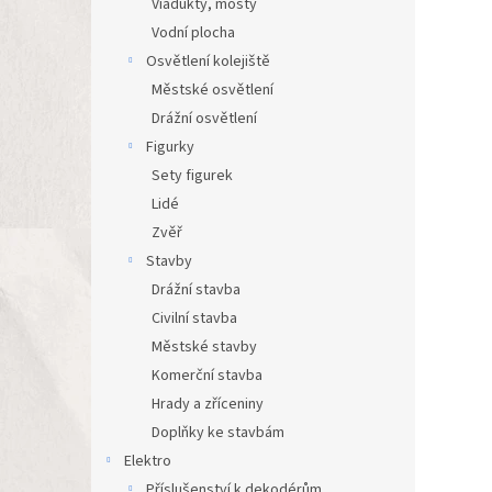
Viadukty, mosty
Vodní plocha
Osvětlení kolejiště
Městské osvětlení
Drážní osvětlení
Figurky
Sety figurek
Lidé
Zvěř
Stavby
Drážní stavba
Civilní stavba
Městské stavby
Komerční stavba
Hrady a zříceniny
Doplňky ke stavbám
Elektro
Příslušenství k dekodérům