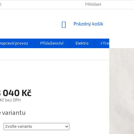
OCHRANY OSOBNÍCH ÚDAJŮ
REKLAMAČNÍ FORMULÁŘ
Přihlášení
OZNÁMENÍ O 
NÁKUPNÍ
Prázdný košík
KOŠÍK
Dopravní provoz
Příslušenství
Elektro
I-Track / systém ko
3 040 Kč
 Kč
bez DPH
e variantu