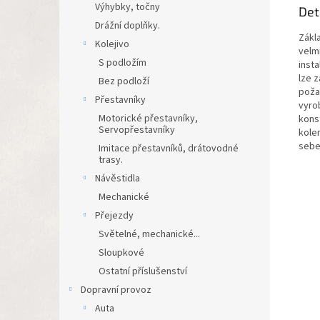
Výhybky, točny
Det
Drážní doplňky.
Zákla
Kolejivo
velmi
S podložím
insta
lze 
Bez podloží
poža
Přestavníky
vyrob
Motorické přestavníky,
konst
Servopřestavníky
kole
sebe
Imitace přestavníků, drátovodné
trasy.
Návěstidla
Mechanické
Přejezdy
Světelné, mechanické...
Sloupkové
Ostatní příslušenství
Dopravní provoz
Auta