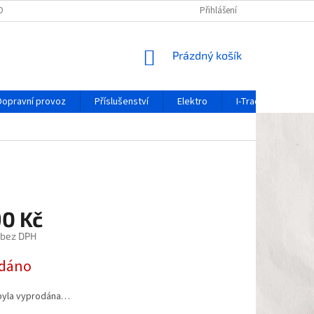
OCHRANY OSOBNÍCH ÚDAJŮ
REKLAMAČNÍ FORMULÁŘ
Přihlášení
OZNÁMENÍ O 
NÁKUPNÍ
Prázdný košík
KOŠÍK
Dopravní provoz
Příslušenství
Elektro
I-Track / systém ko
90 Kč
 bez DPH
dáno
byla vyprodána…