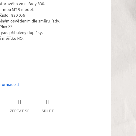
torového vozu řady 830.
firmou MTB-model.
číslo : 830 056
lným osvětlením dle směru jízdy.
Plux 22
jsou přibaleny doplňky.
 měřítko HO.
informace
ZEPTAT SE
SDÍLET