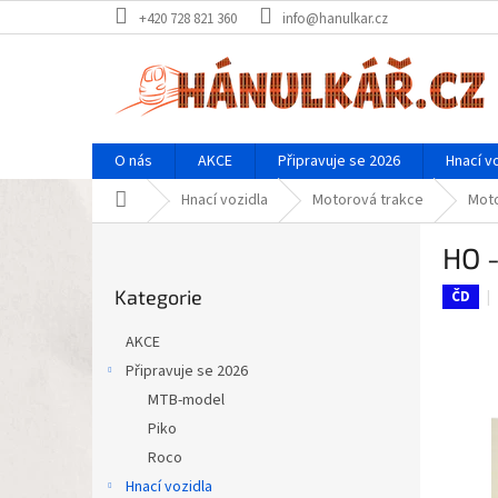
Přejít
+420 728 821 360
info@hanulkar.cz
na
obsah
O nás
AKCE
Připravuje se 2026
Hnací v
Domů
Hnací vozidla
Motorová trakce
Mot
P
HO 
o
Přeskočit
s
Kategorie
kategorie
ČD
t
r
AKCE
a
Připravuje se 2026
n
MTB-model
n
í
Piko
p
Roco
a
Hnací vozidla