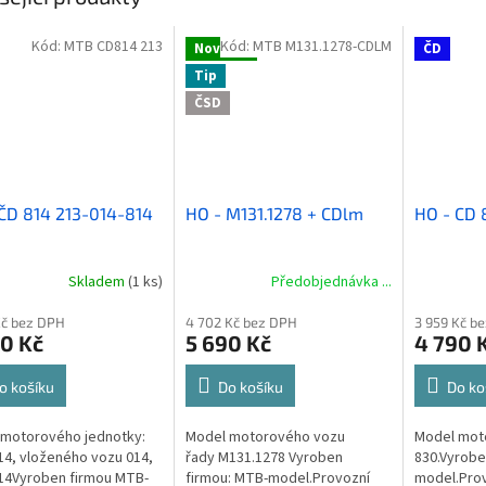
Kód:
MTB CD814 213
Kód:
MTB M131.1278-CDLM
Novinka
ČD
Tip
ČSD
ČD 814 213-014-814
HO - M131.1278 + CDlm
HO - CD 
Skladem
(1 ks)
Předobjednávka ...
Průměrné
hodnocení
Kč bez DPH
4 702 Kč bez DPH
3 959 Kč b
produktu
0 Kč
5 690 Kč
4 790 
je
5,0
z
o košíku
Do košíku
Do ko
5
hvězdiček.
 motorového jednotky:
Model motorového vozu
Model mot
14, vloženého vozu 014,
řady M131.1278 Vyroben
830.Vyrobe
14Vyroben firmou MTB-
firmou: MTB-model.Provozní
model.Provo