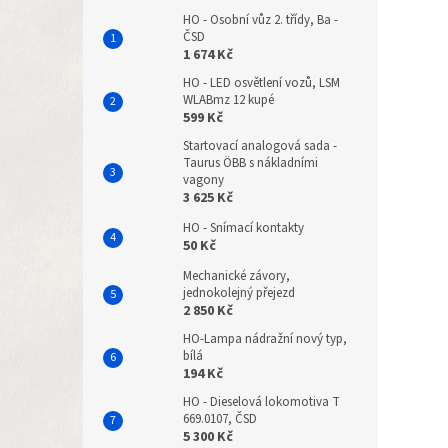
HO - Osobní vůz 2. třídy, Ba -
ČSD
1 674 Kč
HO - LED osvětlení vozů, LSM
WLABmz 12 kupé
599 Kč
Startovací analogová sada -
Taurus ÖBB s nákladními
vagony
3 625 Kč
HO - Snímací kontakty
50 Kč
Mechanické závory,
jednokolejný přejezd
2 850 Kč
HO-Lampa nádražní nový typ,
bílá
194 Kč
HO - Dieselová lokomotiva T
669.0107, ČSD
5 300 Kč