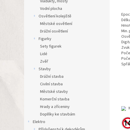
Viadukty, mosty
Vodní plocha
Epoc
Osvětlení kolejiště
Délk
Městské osvětlení
Hmot
Min.
Drážní osvětlení
Osvě
Figurky
Digit
Sety figurek
Zvuk
Poče
Lidé
Poče
Zvěř
Spřá
Stavby
Drážní stavba
Civilní stavba
Městské stavby
Komerční stavba
Hrady a zříceniny
Mo
Doplňky ke stavbám
Elektro
Příslušenství k dekodérům