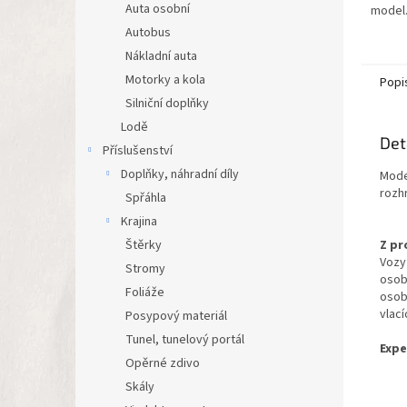
Auta osobní
model.
: Přep
Autobus
směru 
Nákladní auta
Motorky a kola
Popi
Silniční doplňky
Lodě
Det
Příslušenství
Doplňky, náhradní díly
Mode
rozh
Spřáhla
Krajina
Štěrky
Z pr
Vozy
Stromy
osobn
Foliáže
osob
vlací
Posypový materiál
Tunel, tunelový portál
Expe
Opěrné zdivo
Skály