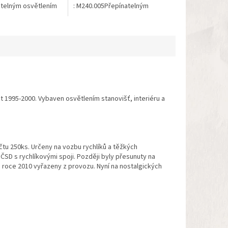
telným osvětlením
: M240.005Přepínatelným
ízdy. Rozhraní: Plux
osvětlením dle směru
jsou přibaleny...
jízdy. Rozhraní: Plux 22K
modelu jsou...
t 1995-2000. Vybaven osvětlením stanovišť, interiéru a
tu 250ks. Určeny na vozbu rychlíků a těžkých
 ČSD s rychlíkovými spoji. Později byly přesunuty na
 roce 2010 vyřazeny z provozu. Nyní na nostalgických