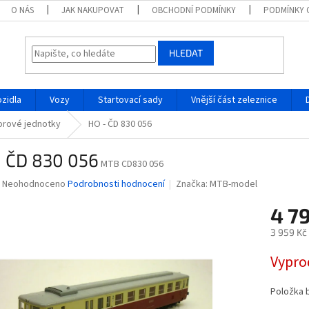
O NÁS
JAK NAKUPOVAT
OBCHODNÍ PODMÍNKY
PODMÍNKY 
HLEDAT
ozidla
Vozy
Startovací sady
Vnější část zeleznice
orové jednotky
HO - ČD 830 056
- ČD 830 056
MTB CD830 056
Průměrné
Neohodnoceno
Podrobnosti hodnocení
Značka:
MTB-model
hodnocení
produktu
4 7
je
3 959 Kč
0,0
z
Měrná
Vypro
5
cena:
hvězdiček.
Položka 