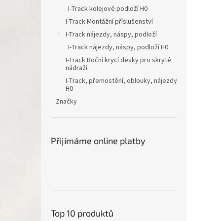
I-Track kolejové podloží H0
I-Track Montážní příslušenství
I-Track nájezdy, náspy, podloží
I-Track nájezdy, náspy, podloží H0
I-Track Boční krycí desky pro skryté
nádraží
I-Track, přemostění, oblouky, nájezdy
H0
Značky
Přijímáme online platby
Top 10 produktů