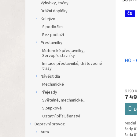
Výhybky, točny
Drážní doplňky.
ČD
Kolejivo
S podložím
Bez podloží
Přestavníky
Motorické přestavníky,
Servopřestavníky
HO - 
Imitace přestavníků, drátovodné
trasy.
Návěstidla
Mechanické
6 190 
Přejezdy
7 49
Světelné, mechanické...
Sloupkové
D
Ostatní příslušenství
Model
Dopravní provoz
řady 8
Auta
řada 8