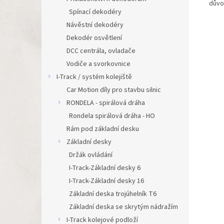
důvo
Spínací dekodéry
Návěstní dekodéry
Dekodér osvětlení
DCC centrála, ovladače
Vodiče a svorkovnice
I-Track / systém kolejiště
Car Motion díly pro stavbu silnic
RONDELA - spirálová dráha
Rondela spirálová dráha - HO
Rám pod základní desku
Základní desky
Držák ovládání
I-Track-Základní desky 6
I-Track-Základní desky 16
Základní deska trojúhelník T6
Základní deska se skrytým nádražím
I-Track kolejové podloží