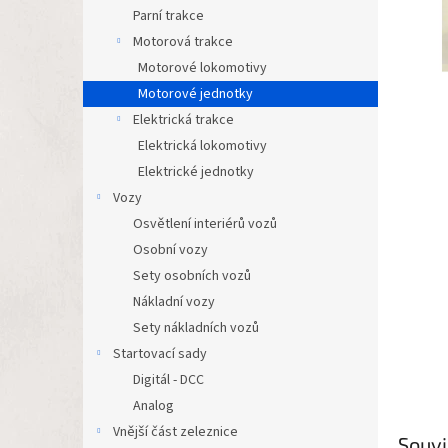
n
Parní trakce
e
Motorová trakce
l
Motorové lokomotivy
Motorové jednotky
Elektrická trakce
Elektrická lokomotivy
Elektrické jednotky
Vozy
Osvětlení interiérů vozů
Osobní vozy
Sety osobních vozů
Nákladní vozy
Sety nákladních vozů
Startovací sady
Digitál - DCC
Analog
Vnější část zeleznice
Souvi