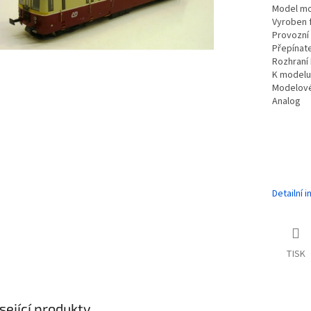
Model mo
Vyroben 
Provozní 
Přepínate
Rozhraní 
K modelu 
Modelové
Analog
Detailní 
TISK
sející produkty