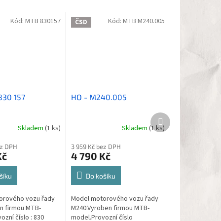
Kód:
MTB 830157
Kód:
MTB M240.005
ČSD
830 157
HO - M240.005
Další
produkt
Skladem
(1 ks)
Skladem
(1 ks)
ez DPH
3 959 Kč bez DPH
Kč
4 790 Kč
šíku
Do košíku
orového vozu řady
Model motorového vozu řady
n firmou MTB-
M240.Vyroben firmou MTB-
zní číslo : 830
model.Provozní číslo