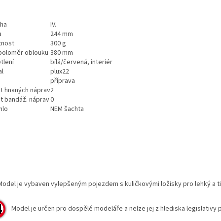
ha
IV.
a
244 mm
nost
300 g
 poloměr oblouku
380 mm
tlení
bílá/červená, interiér
al
plux22
příprava
t hnaných náprav
2
t bandáž. náprav
0
hlo
NEM šachta
del je vybaven vylepšeným pojezdem s kuličkovými ložisky pro lehký a 
Model je určen pro dospělé modeláře a nelze jej z hlediska legislativy 