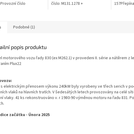
Provozní číslo
číslo: M131.1278 +
157Přepína
ínatelným osvětlením dle
CDlmPřepínatelným osvětlením
dle směru j
jízdy. Poháněny 2...
dle směru jízdy. Rozhraní: Plux
22K modelu 
22K...
s
Podobné (1)
ailní popis produktu
l motorového vozu řady 830 (ex M262.1) v provedeni II. série a nátěrem z le
raním Plux22
ovozu:
 s elektrickým přenosem výkonu 240kW byly vyrobeny ve třech serich v poč
ích vlaků na hlavních tratích. V šedesátých letech provozovány na celé síti
ní vlaky. 41 ks rekonstruováno v. r 1980-90 výměnou motoru na řadu 831. Po
ch.
dice začátku - Února 2025