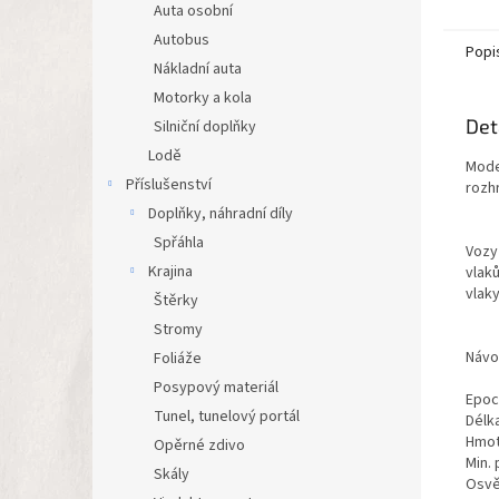
dekod
Auta osobní
a funkč
Autobus
Popi
Nákladní auta
Motorky a kola
Det
Silniční doplňky
Lodě
Mode
Příslušenství
rozh
Doplňky, náhradní díly
Spřáhla
Vozy
Krajina
vlaků
vlak
Štěrky
Stromy
Návo
Foliáže
Posypový materiál
Epoc
Tunel, tunelový portál
Délk
Hmot
Opěrné zdivo
Min.
Skály
Osvě