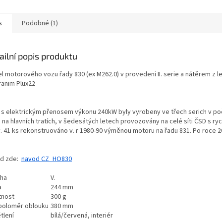
érem v motorovém voze
směru jízdy. Poháněny 2...
ním...
s
Podobné (1)
ailní popis produktu
l motorového vozu řady 830 (ex M262.0) v provedeni II. serie a nátěrem z le
ranim Plux22
 s elektrickým přenosem výkonu 240kW byly vyrobeny ve třech serich v poč
 na hlavních tratích, v šedesátých letech provozovány na celé síti ČSD s ry
y. 41 ks rekonstruováno v. r 1980-90 výměnou motoru na řadu 831. Po roce 
d zde:
navod CZ_HO830
ha
V.
a
244 mm
nost
300 g
 poloměr oblouku
380 mm
tlení
bílá/červená, interiér