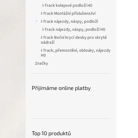
I-Track kolejové podloží H0
I-Track Montážní příslušenství
I-Track nájezdy, náspy, podloží
I-Track nájezdy, náspy, podloží H0
I-Track Boční krycí desky pro skryté
nádraží
I-Track, přemostění, oblouky, nájezdy
H0
Značky
Přijímáme online platby
Top 10 produktů