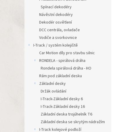
Spínací dekodéry
Návěstní dekodéry
Dekodér osvětlení
DCC centrála, ovladače
Vodiče a svorkovnice
I-Track / systém kolejiště
Car Motion díly pro stavbu silnic
RONDELA - spirálová dráha
Rondela spirálová dráha - HO
Rám pod základní desku
Základní desky
Držák ovládání
I-Track-Základní desky 6
I-Track-Základní desky 16
Základní deska trojúhelník T6
Základní deska se skrytým nádražím
I-Track kolejové podloží