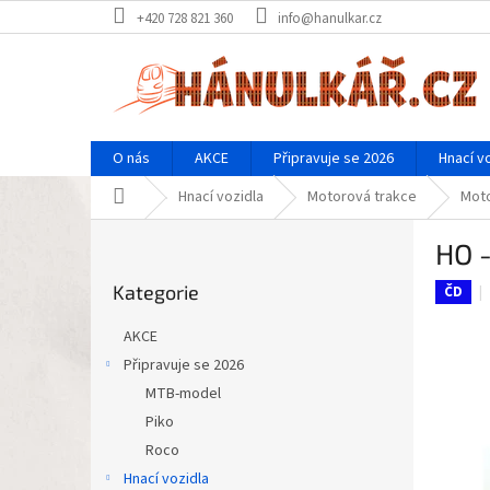
Přejít
+420 728 821 360
info@hanulkar.cz
na
obsah
O nás
AKCE
Připravuje se 2026
Hnací v
Domů
Hnací vozidla
Motorová trakce
Mot
P
HO -
o
Přeskočit
s
Kategorie
kategorie
ČD
t
r
AKCE
a
Připravuje se 2026
n
MTB-model
n
í
Piko
p
Roco
a
Hnací vozidla