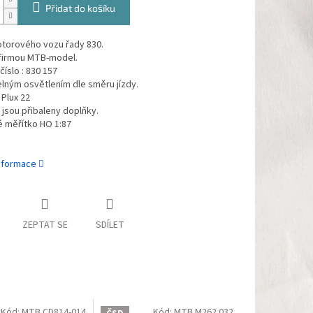
Přidat do košíku
torového vozu řady 830.
firmou MTB-model.
číslo : 830 157
lným osvětlením dle směru jízdy.
 Plux 22
jsou přibaleny doplňky.
 měřítko HO 1:87
informace
ZEPTAT SE
SDÍLET
Kód:
MTB CD814-014
Kód:
MTB M262.032