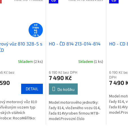
ČD
ČD
od
7 104
Kč
až
–18 %
ový vůz 810 328-5 s
HO - ČD 814 213-014-814
HO - CD 
ČD
Skladem
(2 ks)
Skladem
(1 ks)
46 Kč bez
6 190 Kč bez DPH
6 190 Kč be
7 490 Kč
DPH
 590
7 490 
DETAIL
Do košíku
Model mot
řady 814, 
ový motorový vůz 810
Model motorového jednotky:
řada 814Vy
přívěsným vozem typ
řady 814, vloženého vozu 014,
model.Prov
ských státních
řada 814Vyroben firmou MTB-
: Přepínat
ýrobce: RocoMěřítko:
model.Provozní číslo
směru jízdy
přiloženými doplňky ■ S
: Přepínatelným osvětlením dle