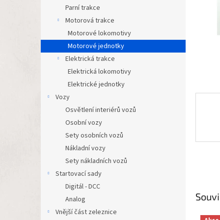
n
Parní trakce
e
Motorová trakce
l
Motorové lokomotivy
Motorové jednotky
Elektrická trakce
Elektrická lokomotivy
Elektrické jednotky
Vozy
Osvětlení interiérů vozů
Osobní vozy
Sety osobních vozů
Nákladní vozy
Sety nákladních vozů
Startovací sady
Digitál - DCC
Souvi
Analog
Vnější část zeleznice