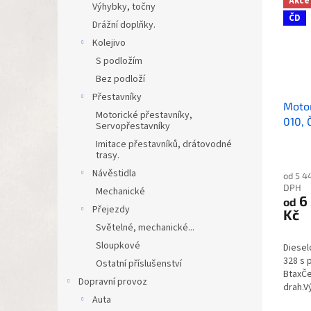
Akce
Výhybky, točny
ČD
Drážní doplňky.
Kolejivo
S podložím
Bez podloží
Přestavníky
Motor
Motorické přestavníky,
010, 
Servopřestavníky
Imitace přestavníků, drátovodné
trasy.
Návěstidla
od 5 4
DPH
Mechanické
6
od
Přejezdy
Kč
Světelné, mechanické...
Sloupkové
Diesel
328 s 
Ostatní příslušenství
BtaxČe
Dopravní provoz
drah.V
Auta
HO■ S 