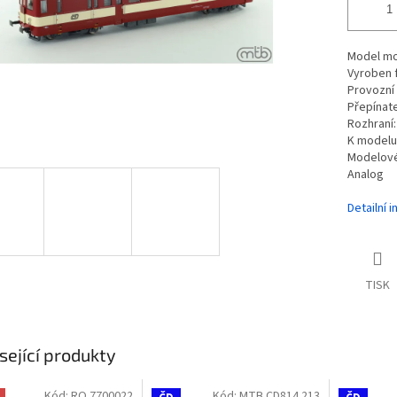
Model mo
Vyroben 
Provozní 
Přepínate
Rozhraní:
K modelu 
Modelové
Analog
Detailní 
TISK
sející produkty
Kód:
RO 7700022
Kód:
MTB CD814 213