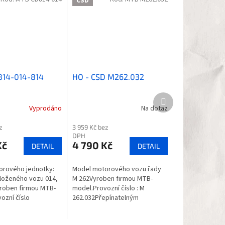
ČSD
814-014-814
HO - CSD M262.032
Další
produkt
Vyprodáno
Na dotaz
z
3 959 Kč bez
DPH
Kč
4 790 Kč
DETAIL
DETAIL
orového jednotky:
Model motorového vozu řady
vloženého vozu 014,
M 262Vyroben firmou MTB-
roben firmou MTB-
model.Provozní číslo : M
ozní číslo
262.032Přepínatelným
elným osvětlením dle
osvětlením dle směru
. Poháněny 2...
jízdy. Rozhraní: Plux 22K modelu