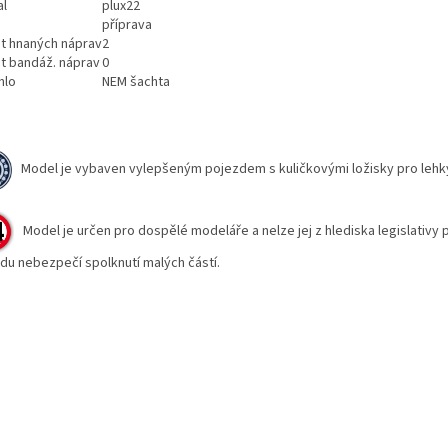
al
plux22
příprava
t hnaných náprav
2
t bandáž. náprav
0
hlo
NEM šachta
Model je vybaven vylepšeným pojezdem s kuličkovými ložisky pro lehk
Model je určen pro dospělé modeláře a nelze jej z hlediska legislativy 
du nebezpečí spolknutí malých částí.