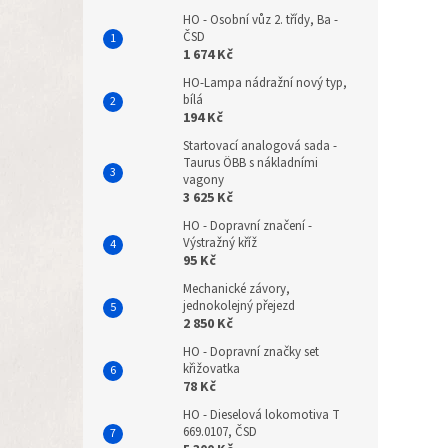
HO - Osobní vůz 2. třídy, Ba -
ČSD
1 674 Kč
HO-Lampa nádražní nový typ,
bílá
194 Kč
Startovací analogová sada -
Taurus ÖBB s nákladními
vagony
3 625 Kč
HO - Dopravní značení -
Výstražný kříž
95 Kč
Mechanické závory,
jednokolejný přejezd
2 850 Kč
HO - Dopravní značky set
křižovatka
78 Kč
HO - Dieselová lokomotiva T
669.0107, ČSD