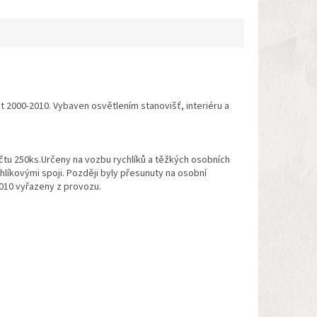
jsou přibaleny...
t 2000-2010. Vybaven osvětlením stanovišť, interiéru a
tu 250ks.Určeny na vozbu rychlíků a těžkých osobních
chlíkovými spoji. Později byly přesunuty na osobní
2010 vyřazeny z provozu.