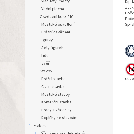
Viadukty, mosty
Digit
Zvuk
Vodní plocha
Poče
Osvětlení kolejiště
Poče
Městské osvětlení
Spřá
Drážní osvětlení
Figurky
Sety figurek
Lidé
Zvěř
Stavby
důvo
Drážní stavba
Civilní stavba
Městské stavby
Komerční stavba
Hrady a zříceniny
Doplňky ke stavbám
Elektro
Příslušenství k dekodérům