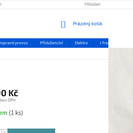
OCHRANY OSOBNÍCH ÚDAJŮ
REKLAMAČNÍ FORMULÁŘ
Přihlášení
OZNÁMENÍ O 
NÁKUPNÍ
Prázdný košík
KOŠÍK
Dopravní provoz
Příslušenství
Elektro
I-Track / systém ko
90 Kč
 bez DPH
dem
(1 ks)