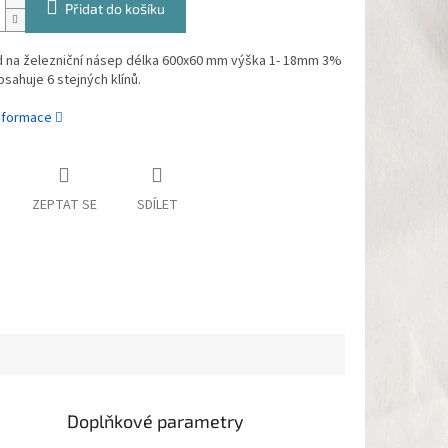
Přidat do košíku
d na železniční násep délka 600x60 mm výška 1- 18mm 3%
bsahuje 6 stejných klínů.
informace
ZEPTAT SE
SDÍLET
Doplňkové parametry