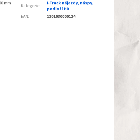
x60 mm
I-Track nájezdy, náspy,
Kategorie
:
podloží H0
EAN
:
1201030000124