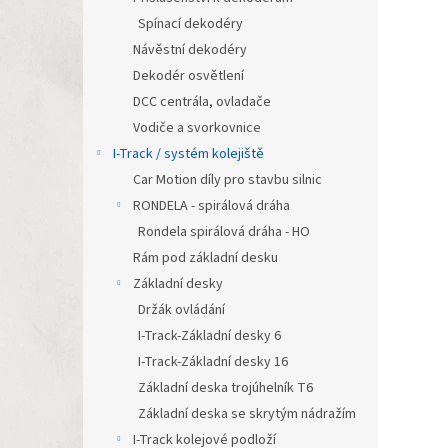
Spínací dekodéry
Návěstní dekodéry
Dekodér osvětlení
DCC centrála, ovladače
Vodiče a svorkovnice
I-Track / systém kolejiště
Car Motion díly pro stavbu silnic
RONDELA - spirálová dráha
Rondela spirálová dráha - HO
Rám pod základní desku
Základní desky
Držák ovládání
I-Track-Základní desky 6
I-Track-Základní desky 16
Základní deska trojúhelník T6
Základní deska se skrytým nádražím
I-Track kolejové podloží