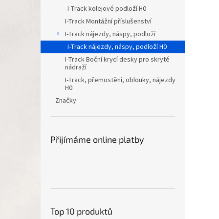
I-Track kolejové podloží H0
I-Track Montážní příslušenství
I-Track nájezdy, náspy, podloží
I-Track nájezdy, náspy, podloží H0
I-Track Boční krycí desky pro skryté
nádraží
I-Track, přemostění, oblouky, nájezdy
H0
Značky
Přijímáme online platby
Top 10 produktů