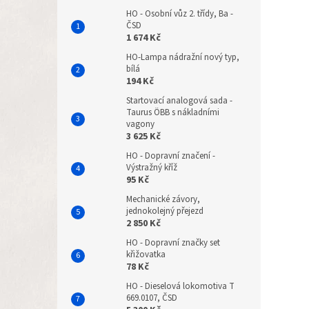
HO - Osobní vůz 2. třídy, Ba -
ČSD
1 674 Kč
HO-Lampa nádražní nový typ,
bílá
194 Kč
Startovací analogová sada -
Taurus ÖBB s nákladními
vagony
3 625 Kč
HO - Dopravní značení -
Výstražný kříž
95 Kč
Mechanické závory,
jednokolejný přejezd
2 850 Kč
HO - Dopravní značky set
křižovatka
78 Kč
HO - Dieselová lokomotiva T
669.0107, ČSD