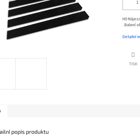
H0 Nájez
. Balení o
Detailní 
TISK
s
ailní popis produktu