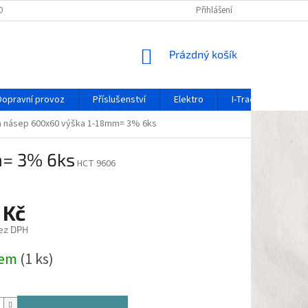
OCHRANY OSOBNÍCH ÚDAJŮ
REKLAMAČNÍ FORMULÁŘ
Přihlášení
OZNÁMENÍ O 
NÁKUPNÍ
Prázdný košík
KOŠÍK
Dopravní provoz
Příslušenství
Elektro
I-Track / systém ko
a násep 600x60 výška 1-18mm= 3% 6ks
m= 3% 6ks
HCT 9606
 Kč
ez DPH
dem
(1 ks)