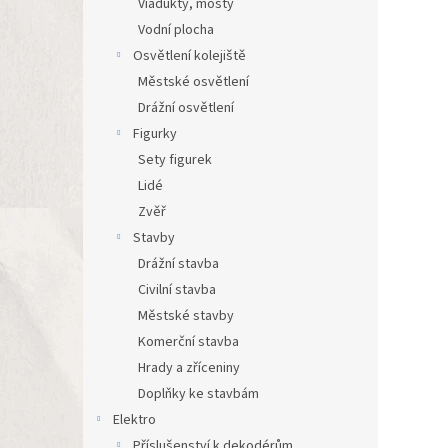
Viadukty, mosty
Vodní plocha
Osvětlení kolejiště
Městské osvětlení
Drážní osvětlení
Figurky
Sety figurek
Lidé
Zvěř
Stavby
Drážní stavba
Civilní stavba
Městské stavby
Komerční stavba
Hrady a zříceniny
Doplňky ke stavbám
Elektro
Příslušenství k dekodérům