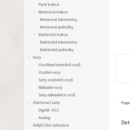
n
Parní trakce
e
Motorová trakce
l
Motorové lokomotivy
Motorové jednotky
Elektrická trakce
Elektrická lokomotivy
Elektrické jednotky
Vozy
Osvětlení interiérů vozů
Osobní vozy
Sety osobních vozů
Nákladní vozy
Sety nákladních vozů
Startovací sady
Popi
Digitál - DCC
Analog
Det
Vnější část zeleznice