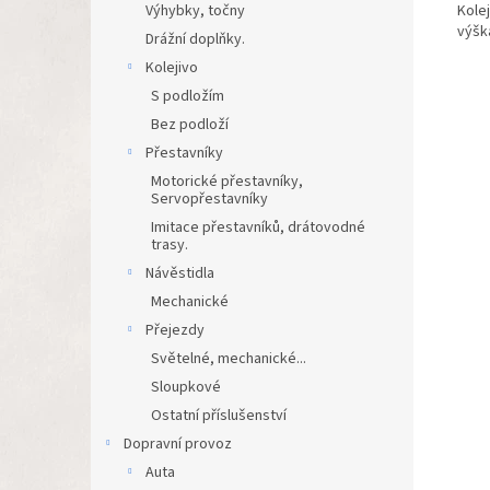
Kole
Výhybky, točny
výšk
Drážní doplňky.
Kolejivo
S podložím
Bez podloží
Přestavníky
Motorické přestavníky,
Servopřestavníky
Imitace přestavníků, drátovodné
trasy.
Návěstidla
Mechanické
Přejezdy
Světelné, mechanické...
Sloupkové
Ostatní příslušenství
Dopravní provoz
Auta