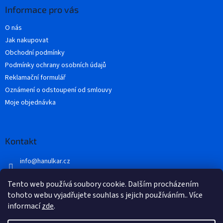
a
a
Informace pro vás
c
t
í
O nás
í
p
Jak nakupovat
r
v
Obchodní podmínky
k
Podmínky ochrany osobních údajů
y
Reklamační formulář
v
ý
Oznámení o odstoupení od smlouvy
p
Moje objednávka
i
s
u
Kontakt
info
@
hanulkar.cz
+420 728 821 360
Tento web používá soubory cookie. Dalším procházením
Přidejte se k nám...
tohoto webu vyjadřujete souhlas s jejich používáním.. Více
informací
zde
.