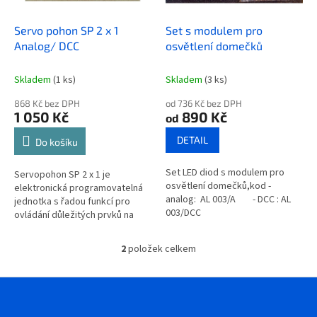
o
d
Servo pohon SP 2 x 1
Set s modulem pro
u
Analog/ DCC
osvětlení domečků
k
t
Skladem
(1 ks)
Skladem
(3 ks)
ů
868 Kč bez DPH
od 736 Kč bez DPH
1 050 Kč
890 Kč
od
DETAIL
Do košíku
Set LED diod s modulem pro
Servopohon SP 2 x 1 je
osvětlení domečků,kod -
elektronická programovatelná
analog: AL 003/A - DCC : AL
jednotka s řadou funkcí pro
003/DCC
ovládání důležitých prvků na
modelovém kolejišti.
2
položek celkem
O
v
l
Z
á
á
d
p