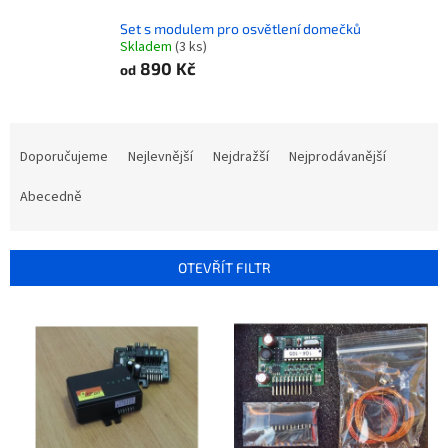
Set s modulem pro osvětlení domečků
Skladem
(3 ks)
890 Kč
od
Ř
a
Doporučujeme
Nejlevnější
Nejdražší
Nejprodávanější
z
e
Abecedně
n
í
p
OTEVŘÍT FILTR
r
o
V
d
ý
u
p
k
i
t
s
ů
p
r