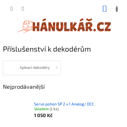
Přejít
NÁKUP
na
obsah
KOŠÍK
Příslušenství k dekodérům
Spínací dekodéry
Nejprodávanější
Servo pohon SP 2 x 1 Analog/ DCC
Skladem
(1 ks)
1 050 Kč