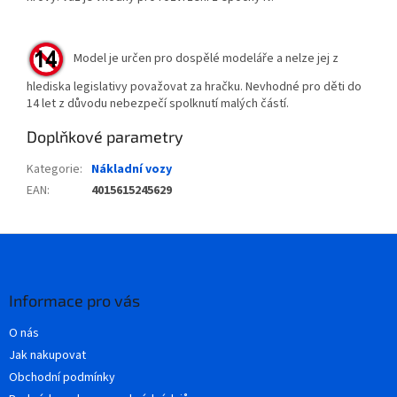
Model je určen pro dospělé modeláře a nelze jej z
hlediska legislativy považovat za hračku. Nevhodné pro děti do
14 let z důvodu nebezpečí spolknutí malých částí.
Doplňkové parametry
Kategorie
:
Nákladní vozy
EAN
:
4015615245629
Z
á
p
a
Informace pro vás
t
O nás
í
Jak nakupovat
Obchodní podmínky