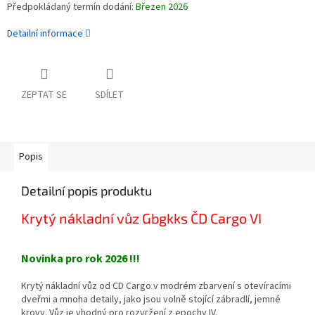
Předpokládaný termín dodání:
Březen 2026
Detailní informace
ZEPTAT SE
SDÍLET
Popis
Detailní popis produktu
Krytý nákladní vůz Gbgkks ČD Cargo VI
Novinka pro rok 2026 !!!
Krytý nákladní vůz od CD Cargo v modrém zbarvení s otevíracími
dveřmi a mnoha detaily, jako jsou volně stojící zábradlí, jemné
krovy. Vůz je vhodný pro rozvržení z epochy IV.