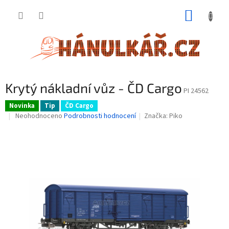
Přejít
NÁKUP
na
obsah
KOŠÍK
Krytý nákladní vůz - ČD Cargo
PI 24562
Novinka
Tip
ČD Cargo
Průměrné
Neohodnoceno
Podrobnosti hodnocení
Značka:
Piko
hodnocení
produktu
je
0,0
z
5
hvězdiček.