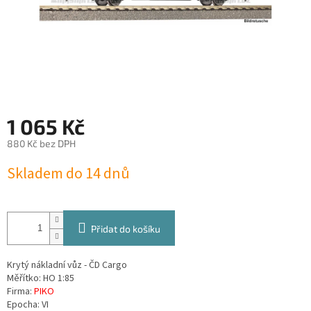
1 065 Kč
880 Kč bez DPH
Měrná
Skladem do 14 dnů
cena:
Přidat do košíku
Krytý nákladní vůz - ČD Cargo
Měřítko: HO 1:85
Firma:
PIKO
Epocha: VI