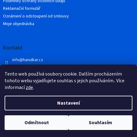
Podmínky ochrany osobních údajů
Reklamační formulář
Oznámení o odstoupení od smlouvy
Moje objednávka
Kontakt
info
@
hanulkar.cz
+420 728 821 360
Tento web používá soubory cookie. Dalším procházením
Přidejte se k nám...
tohoto webu vyjadřujete souhlas s jejich používáním.. Více
informací
zde
.
Nastavení
Vytvořil Shoptet
Odmítnout
Souhlasím
Copyright 2026
Hánulkář
. Všechna práva vyhrazena.