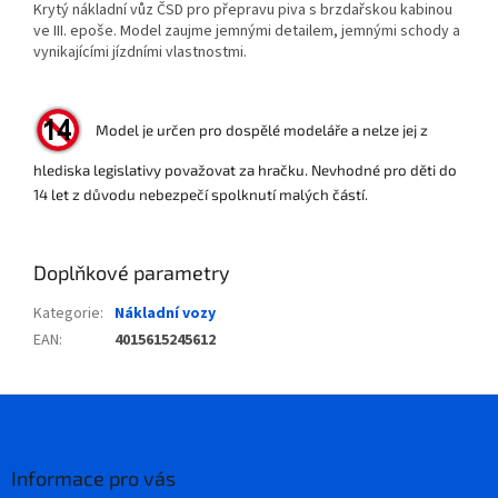
Krytý nákladní vůz ČSD pro přepravu piva s brzdařskou kabinou
ve III. epoše. Model zaujme jemnými detailem, jemnými schody a
vynikajícími jízdními vlastnostmi.
Model je určen pro dospělé modeláře a nelze jej z
hlediska legislativy považovat za hračku. Nevhodné pro děti do
14 let z důvodu nebezpečí spolknutí malých částí.
Doplňkové parametry
Kategorie
:
Nákladní vozy
EAN
:
4015615245612
Z
á
p
a
Informace pro vás