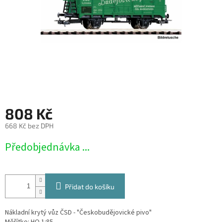
808 Kč
668 Kč bez DPH
Měrná
Předobjednávka ...
cena:
Přidat do košíku
Nákladní krytý vůz ČSD - "Českobudějovické pivo"