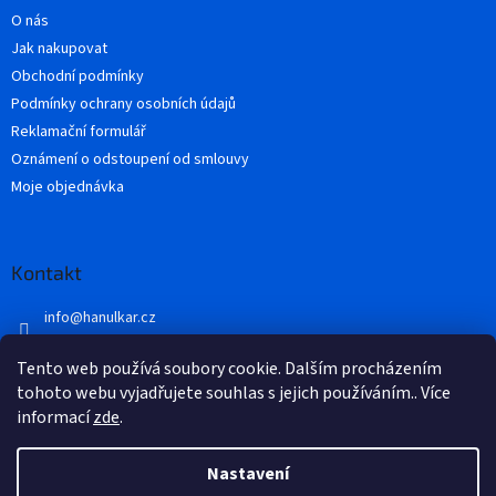
t
O nás
í
Jak nakupovat
Obchodní podmínky
Podmínky ochrany osobních údajů
Reklamační formulář
Oznámení o odstoupení od smlouvy
Moje objednávka
Kontakt
info
@
hanulkar.cz
+420 728 821 360
Tento web používá soubory cookie. Dalším procházením
Přidejte se k nám...
tohoto webu vyjadřujete souhlas s jejich používáním.. Více
informací
zde
.
Nastavení
Vytvořil Shoptet