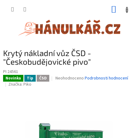
Přejít
NÁKUP
na
obsah
KOŠÍK
Krytý nákladní vůz ČSD -
"Českobudějovické pivo"
PI 24561
Průměrné
Neohodnoceno
Podrobnosti hodnocení
Novinka
Tip
ČSD
hodnocení
Značka:
Piko
produktu
je
0,0
z
5
hvězdiček.