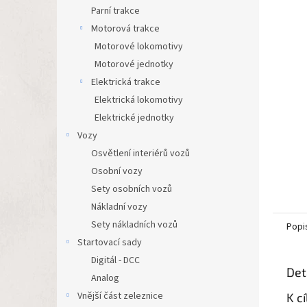
n
Parní trakce
e
Motorová trakce
l
Motorové lokomotivy
Motorové jednotky
Elektrická trakce
Elektrická lokomotivy
Elektrické jednotky
Vozy
Osvětlení interiérů vozů
Osobní vozy
Sety osobních vozů
Nákladní vozy
Sety nákladních vozů
Popi
Startovací sady
Digitál - DCC
Det
Analog
Vnější část zeleznice
K c