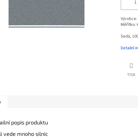
Výrobce:
Měřítko:
šedá, 100
Detailní 
TISK
s
ailní popis produktu
íli vede mnoho silnic