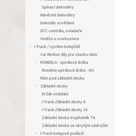
Spínací dekodéry
Návěstní dekodéry
Dekodér osvětlení
DCC centrála, ovladače
Vodiče a svorkovnice
I-Track / systém kolejiště
Car Motion díly pro stavbu silnic
RONDELA - spirálová dráha
Rondela spirálová dráha - HO
Rám pod základní desku
Základní desky
Držák ovládání
I-Track-Základní desky 6
I-Track-Základní desky 16
Základní deska trojúhelník T6
Základní deska se skrytým nádražím
I-Track kolejové podloží