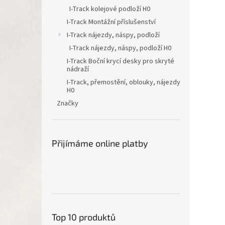
I-Track kolejové podloží H0
I-Track Montážní příslušenství
I-Track nájezdy, náspy, podloží
I-Track nájezdy, náspy, podloží H0
I-Track Boční krycí desky pro skryté
nádraží
I-Track, přemostění, oblouky, nájezdy
H0
Značky
Přijímáme online platby
Top 10 produktů