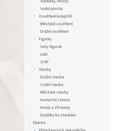
Viadukty, mosty
Vodní plocha
Osvětlení kolejiště
Městské osvětlení
Drážní osvětlení
Figurky
Sety figurek
Lidé
Zvěř
Stavby
Drážní stavba
Civilní stavba
Městské stavby
Komerční stavba
Hrady a zříceniny
Doplňky ke stavbám
Elektro
Příslušenství k dekodérům