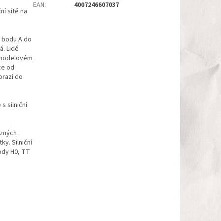
EAN
:
4007246607037
ní sítě na
z bodu A do
á. Lidé
m modelovém
ce od
orazí do
s silniční
různých
ky. Silniční
hody H0, TT