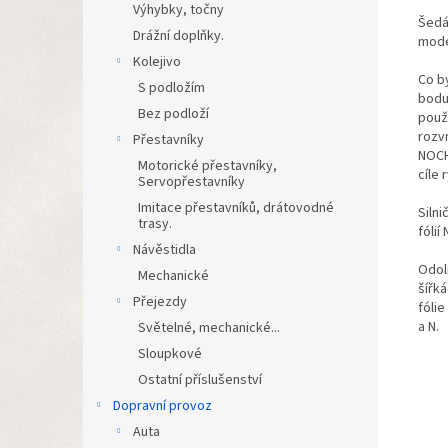
Výhybky, točny
Šedá 
Drážní doplňky.
mode
Kolejivo
Co by
S podložím
bodu 
Bez podloží
použ
rozvr
Přestavníky
NOCH.
Motorické přestavníky,
cíle 
Servopřestavníky
Imitace přestavníků, drátovodné
Silni
trasy.
fólií
Návěstidla
Odoln
Mechanické
šířká
Přejezdy
fóli
a N.
Světelné, mechanické...
Sloupkové
Ostatní příslušenství
Dopravní provoz
Auta