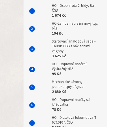
HO - Osobní vůz 2. třídy, Ba -
ČSD
1 674 Kč
HO-Lampa nádražní nový typ,
bílá
194 Kč
Startovací analogová sada -
Taurus ÖBB s nákladními
vagony
3 625 Kč
HO - Dopravní značení -
Výstražný kříž
95 Kč
Mechanické závory,
jednokolejný přejezd
2 850 Kč
HO - Dopravní značky set
křižovatka
78 Kč
HO - Dieselová lokomotiva T
669.0107, ČSD