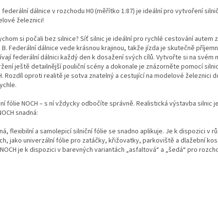
federální dálnice v rozchodu H0 (měřítko 1:87) je ideální pro vytvoření silnič
lové železnici!
chom si počali bez silnice? Síť silnic je ideální pro rychlé cestování autem 
B. Federální dálnice vede krásnou krajinou, takže jízda je skutečně příjemn
ívají federální dálnici každý den k dosažení svých cílů. Vytvořte si na své
žení ještě detailnější pouliční scény a dokonale je znázorněte pomocí silni
 Rozdíl oproti realitě je sotva znatelný a cestující na modelové železnici d
rychle.
ční fólie NOCH – s ní vždycky odbočíte správně. Realistická výstavba silnic je 
 NOCH snadná:
á, flexibilní a samolepicí silniční fólie se snadno aplikuje. Je k dispozici v 
ch, jako univerzální fólie pro zatáčky, křižovatky, parkoviště a dlažební kost
e NOCH je k dispozici v barevných variantách „asfaltová“ a „šedá“ pro rozc