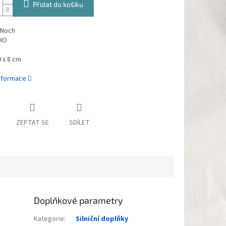
Přidat do košíku
 Noch
 HO
 x 8 cm
informace
ZEPTAT SE
SDÍLET
Doplňkové parametry
Kategorie
:
Silniční doplňky