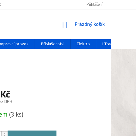
OCHRANY OSOBNÍCH ÚDAJŮ
REKLAMAČNÍ FORMULÁŘ
Přihlášení
OZNÁMENÍ O 
NÁKUPNÍ
Prázdný košík
KOŠÍK
Dopravní provoz
Příslušenství
Elektro
I-Track / systém ko
 Kč
ez DPH
dem
(3 ks)