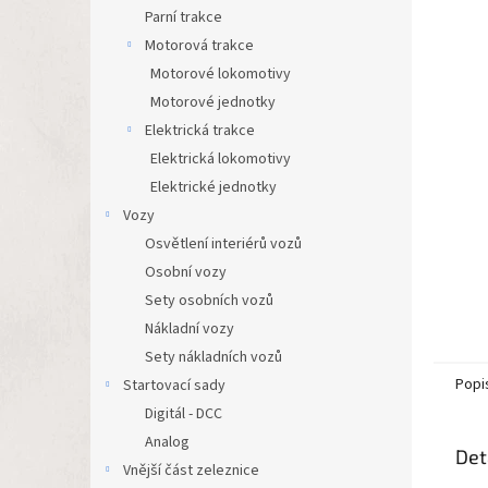
n
Parní trakce
e
Motorová trakce
l
Motorové lokomotivy
Motorové jednotky
Elektrická trakce
Elektrická lokomotivy
Elektrické jednotky
Vozy
Osvětlení interiérů vozů
Osobní vozy
Sety osobních vozů
Nákladní vozy
Sety nákladních vozů
Popi
Startovací sady
Digitál - DCC
Analog
Det
Vnější část zeleznice