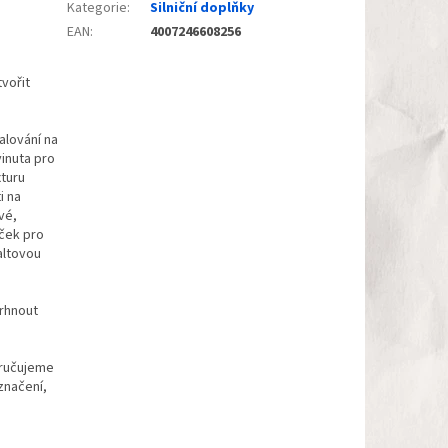
Kategorie
:
Silniční doplňky
EAN
:
4007246608256
vořit
alování na
vinuta pro
xturu
i na
vé,
eček pro
altovou
vrhnout
oručujeme
značení,