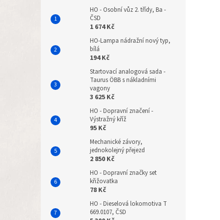
HO - Osobní vůz 2. třídy, Ba -
ČSD
1 674 Kč
HO-Lampa nádražní nový typ,
bílá
194 Kč
Startovací analogová sada -
Taurus ÖBB s nákladními
vagony
3 625 Kč
HO - Dopravní značení -
Výstražný kříž
95 Kč
Mechanické závory,
jednokolejný přejezd
2 850 Kč
HO - Dopravní značky set
křižovatka
78 Kč
HO - Dieselová lokomotiva T
669.0107, ČSD