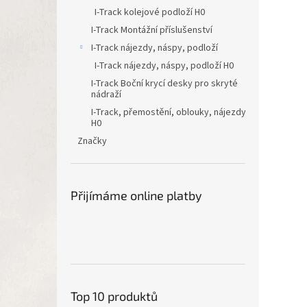
I-Track kolejové podloží H0
I-Track Montážní příslušenství
I-Track nájezdy, náspy, podloží
I-Track nájezdy, náspy, podloží H0
I-Track Boční krycí desky pro skryté
nádraží
I-Track, přemostění, oblouky, nájezdy
H0
Značky
Přijímáme online platby
Top 10 produktů