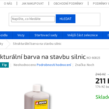
O NÁS
JAK NAKUPOVAT
OBCHODNÍ PODMÍNKY
PODMÍNKY 
HLEDAT
ozidla
Vozy
Startovací sady
Vnější část zeleznice
ňky
Strukturální barva na stavbu silnic
kturální barva na stavbu silnic
NO 60825
Průměrné
Neohodnoceno
Podrobnosti hodnocení
Značka:
Noch
Tip
hodnocení
produktu
246 Kč
je
211 
0,0
174 Kč b
z
5
Měrná
Skla
hvězdiček.
cena: