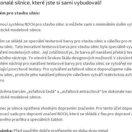
onalé silnice, které jste si sami vybudovali!
ém pro stavbu silnic:
mocí systému NOCH pro stavbu silnic si můžete sami s minimálním úsilím vyt
stické modelové silnice.
ém se skládá ze speciální texturové barvy pro stavbu silnic a válečku pro m
u silnic. Tato inovativní texturová barva pro stavbu silnic byla speciálně vy
ření modelových silnic. Její zvláštností je, že barva při nanášení přebírá te
ačního nástroje. To otevírá širokou škálu designových možností: V závislost
tém nástroji pro nanášení texturové barvy pro stavbu silnic se vytvářejí no
šující povrchové textury. Pro vytváření asfaltové silnice doporučujeme vál
bu silnic, protože jeho nanášení pěnovým válečkem vytváří realistickou asf
ru.
 dvěma barvám „asfaltová šedá“ a „asfaltová antracitová“ lze dokonale na
stické modelové silnice.
nec je silnice opatřena vhodným dopravním značením. Pro tento účel dop
tovací sadu pro dopravní značení NOCH, která se skládá z fixu pro dopravní 
ového pravítka a speciálních šablon.
námka:
Před použitím dobře protřepejte po dobu dvou minut.