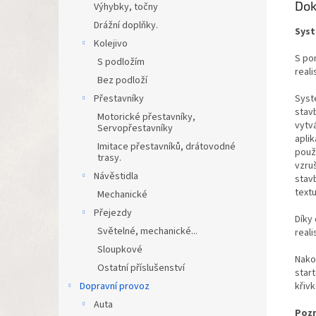
Dok
Výhybky, točny
Drážní doplňky.
Syst
Kolejivo
S po
S podložím
reali
Bez podloží
Přestavníky
Syst
stavb
Motorické přestavníky,
vytvá
Servopřestavníky
aplik
Imitace přestavníků, drátovodné
použi
trasy.
vzru
Návěstidla
stav
textu
Mechanické
Přejezdy
Díky
Světelné, mechanické...
reali
Sloupkové
Nako
Ostatní příslušenství
star
Dopravní provoz
křivk
Auta
Poz