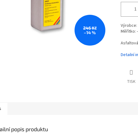
Výrobce:
246 Kč
Měřítko: -
–14 %
Asfaltová
Detailní 
TISK
s
ailní popis produktu