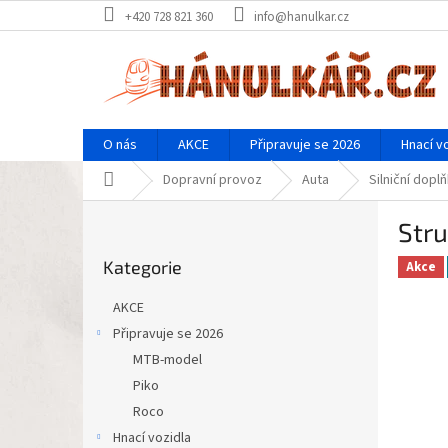
Přejít
+420 728 821 360
info@hanulkar.cz
na
obsah
O nás
AKCE
Připravuje se 2026
Hnací v
Domů
Dopravní provoz
Auta
Silniční dopl
P
Stru
o
Přeskočit
s
Kategorie
kategorie
Akce
t
r
AKCE
a
Připravuje se 2026
n
MTB-model
n
í
Piko
p
Roco
a
Hnací vozidla