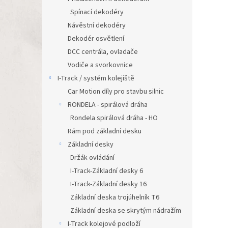
Spínací dekodéry
Návěstní dekodéry
Dekodér osvětlení
DCC centrála, ovladače
Vodiče a svorkovnice
I-Track / systém kolejiště
Car Motion díly pro stavbu silnic
RONDELA - spirálová dráha
Rondela spirálová dráha - HO
Rám pod základní desku
Základní desky
Držák ovládání
I-Track-Základní desky 6
I-Track-Základní desky 16
Základní deska trojúhelník T6
Základní deska se skrytým nádražím
I-Track kolejové podloží