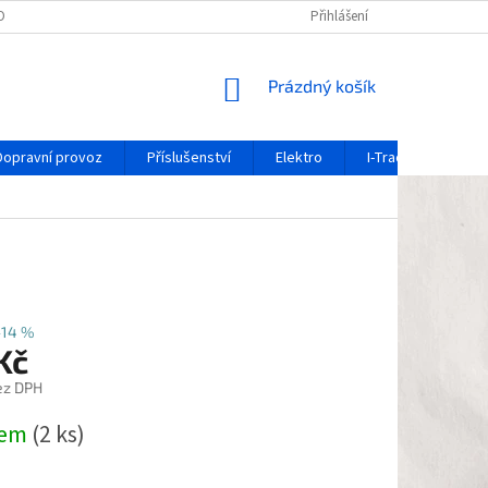
OCHRANY OSOBNÍCH ÚDAJŮ
REKLAMAČNÍ FORMULÁŘ
Přihlášení
OZNÁMENÍ O 
NÁKUPNÍ
Prázdný košík
KOŠÍK
Dopravní provoz
Příslušenství
Elektro
I-Track / systém ko
–14 %
Kč
ez DPH
dem
(2 ks)