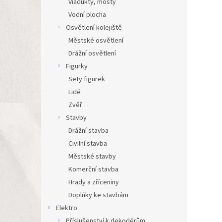
Viadukty, mosty
Vodní plocha
Osvětlení kolejiště
Městské osvětlení
Drážní osvětlení
Figurky
Sety figurek
Lidé
Zvěř
Stavby
Drážní stavba
Civilní stavba
Městské stavby
Komerční stavba
Hrady a zříceniny
Doplňky ke stavbám
Elektro
Příslušenství k dekodérům